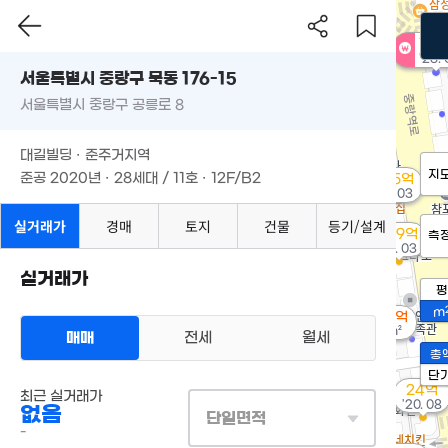
13.
'26.
서울특별시 중랑구 묵동 176-15
서울특별시 중랑구 공릉로 8
대길빌딩 · 준주거지역
지
준공 2020년 · 28세대 / 11호 · 12F/B2
14.5억
매물
'22. 03
실거래가
경매
토지
건물
등기/설계
12.9억
측
'21. 03
실거래가
평
m
2.25억
34m²
매매
전세
월세
총
단
24억
최근 실거래가
'20. 08
없음
단일면적
-