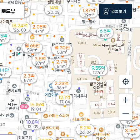
'16. 10
.3억
14억
2.02억
1.87억
81m²
로드뷰
건물보기
'20. 08
46m²
39m²
18.24억
2.05억
'26. 03
6.5억
47m²
107m²
45억
7m²
월 65만
월 30만
59m²
53m²
3.5억
2.7억
87m²
84m²
9.55억
44만
127m²
9m²
2.3억
57m²
2.23억
86m²
12.1억
'17. 04
15.15억
매물
'19. 04
월 64만
10.8억
43m²
'13. 09
8.2억
3.15억
'26. 04
71m²