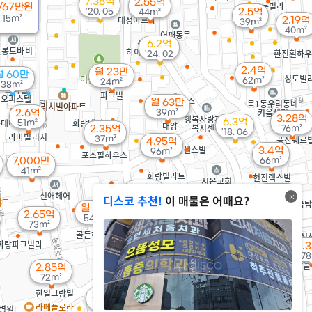
7.38억
2.55억
/67만원
'20. 05
2.5억
44m²
용
15m²
2.19억
39m²
40m²
6.2억
'24. 02
2.4억
월 23만
월 60만
62m²
24m²
38m²
월 63만
2.6억
39m²
3.28억
6.3억
51m²
2.35억
76m²
'18. 06
37m²
4.95억
3.4억
96m²
7,000만
66m²
41m²
1.49억
2.45억
디스코 추천!
이 매물은 어때요?
3.3억
34m²
45m²
93m²
월 8만
2.65억
54m²
73m²
2.78억
79m²
3.
3.2억
3.45억
78
71m²
74m²
2.85억
72m²
3.5억
2.15억
75m²
46m²