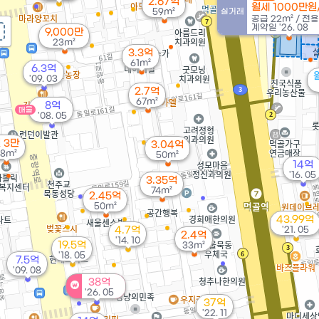
2.67억
월세 1000만원
59m²
실거래
공급
22m²
/
전
계약일 '26. 08
9,000만
23m²
3.3억
61m²
6.3억
'09. 03
2.7억
67m²
8억
매물
'08. 05
 3만
3.04억
8m²
50m²
14억
'16. 05
3.35억
74m²
2.45억
50m²
43.99억
4.7억
'21. 05
2.4억
'14. 10
19.5억
33m²
'18. 05
7.5억
'09. 08
38억
'26. 05
37억
'22. 11