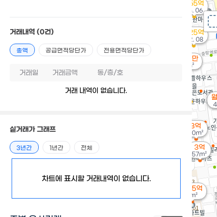
7.55억
'16. 06
거래내역
(0건)
6.25억
'22. 08
총액
공급면적당단가
전용면적당단가
월 29만
35m²
거래일
거래금액
동/층/호
거래 내역이 없습니다.
월
4
3억
실거래가 그래프
50m²
3억
3년간
1년간
전체
57m²
차트에 표시할 거래내역이 없습니다.
4.25억
0m²