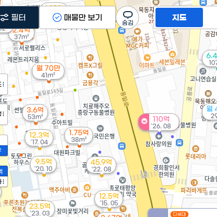
6.15억
6
'19. 07
필터
매물만 보기
지도
5억
 02
2.4억
37m²
6.
10
월 70만
41m²
도
월 
3.6억
정
2
53m²
110억
'26. 08
1.75억
12.3억
38m²
'17. 04
2
9.5억
45.9억
'20. 10
'22. 08
액
가
12.5억
'15. 05
23.5억
'23. 03
다세대