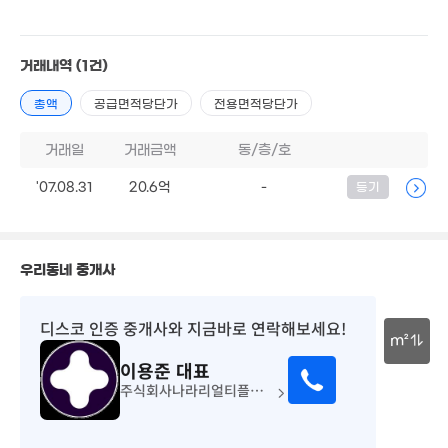
'26. 07
'11. 03
8.5억
월 60만
'23. 10
22m²
26.06억
매물
'26. 04
거래내역
(1건)
1.7억
총액
공급면적당단가
전용면적당단가
8억
경매
27m²
'20. 12
2,317.22억
1.98억
'15. 11
13억
거래일
거래금액
동/층/호
3억
'19. 12
'19. 04
'10. 10
'07.08.31
20.6억
-
46억
등기
369.15억
'26. 07
26. 04
100억
'25. 10
1,500억
'26. 07
우리동네 중개사
7,487만
'26. 07
디스코 인증 중개사
와 지금바로 연락해보세요!
11.6억
'16. 05
m²
이용준
대표
30m
주식회사나라리얼티플러스부동산중개법인
70
'26.