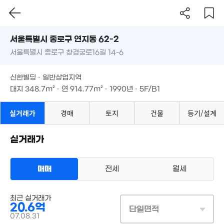
4.81억
154억
6.6억
'26. 06
서울시 종로구 연지동 62-2
'12. 04
'21. 01
1.85억
서울특별시 종로구 창경궁로16길 14-6
도로명
9.6억
35m²
'22. 05
8억
서울특별시 종로구 연지동 62-2
필터
매물 탐색
'25. 02
신한빌딩 · 일반상업지역
서울특별시 종로구 창경궁로16길 14-6
대지
348.7m²
· 연
914.77m²
· 1990년 · 5F/B1
월 95만
2.7억
34m²
'14. 07
1.07억
'21. 11
신한빌딩 · 일반상업지역
9.9억
3,430만
월 105만
4.1
매물
'18. 04
'12. 11
대지
348.7m²
· 연
914.77m²
· 1990년 · 5F/B1
32m²
'16.
8.5억
16억
월 62만
'19. 11
실거래가
경매
토지
건물
등기/설계
'18. 11
47m²
4.58억
물
월 55만
'19. 09
27m²
1,315억
실거래가
20억
'24. 06
14.9억
매물
'26. 06
2.03억
'15. 06
45m²
9.2억
'24. 08
2.45억
매매
전세
월세
7,560
29m²
20m²
18.21억
상업용건물
'21. 07
19.25억
27.7억
최근 실거래가
매매 20억 6000만원
3.4억
실거래
'19. 03
20.6억
'26. 02
'11. 08
대지
349m²
/
연
915m²
단일면적
계약일 '07. 08
11.9억
07.08.31
'21. 07
43억
5억