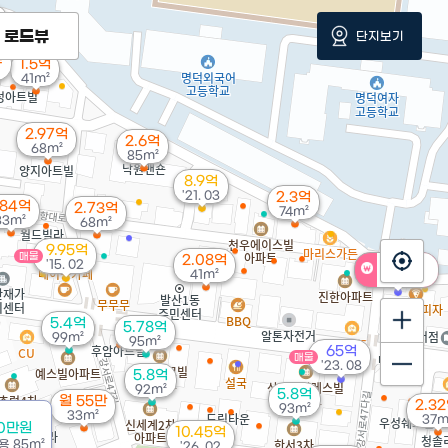
로드뷰
단지보기
만
1.5억
41m²
2.97억
2.6억
68m²
85m²
8.9억
'21. 03
2.3억
.84억
2.73억
74m²
33m²
68m²
9.95억
매물
2.08억
11.8억
'15. 02
41m²
'26. 02
5.4억
5.78억
99m²
95m²
65억
매물
'23. 08
5.8억
92m²
5.8억
월 55만
2.3
93m²
33m²
37m
00만원
10.45억
용
85m²
'26. 02