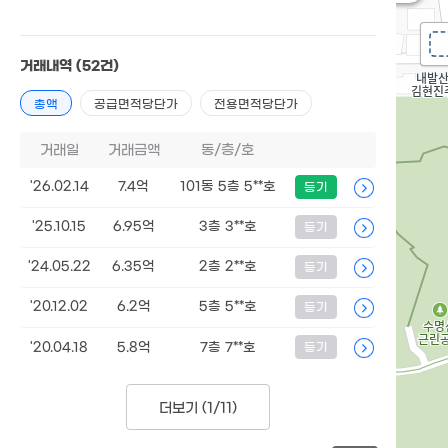
거래내역
(52건)
총액
공급면적당단가
전용면적당단가
거래일
거래금액
동/층/호
'26.02.14
7.4억
101동 5층 5**호
등기
'25.10.15
6.95억
3층 3**호
등기
'24.05.22
6.35억
2층 2**호
등기
'20.12.02
6.2억
5층 5**호
등기
'20.04.18
5.8억
7층 7**호
등기
더보기 (
1/11
)