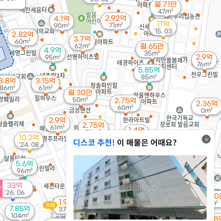
월 71만
47m²
2.92억
4.1억
11억
71m²
90m²
'15. 03
2.82억
3.7억
60m²
62m²
월 65만
4.9억
35m²
2.9억
95m²
76m²
5.85억
85m²
3.8억
3.15억
86m²
61m²
월 30만
50m²
2.75억
2.36억
60m²
0m²
2.9억
2.75억
61m²
1.4억
52m²
3.93억
10.2억
48m²
디스코 추천!
이 매물은 어때요?
84m²
'24. 08
2.35억
억
40m²
1.6억
5.6억
48m²
96m²
33억
3.18억
'26. 06
3,000
월 61만
64m²
1.95억
0m²
58m²
경매
7.85억
37m²
104m²
2.8