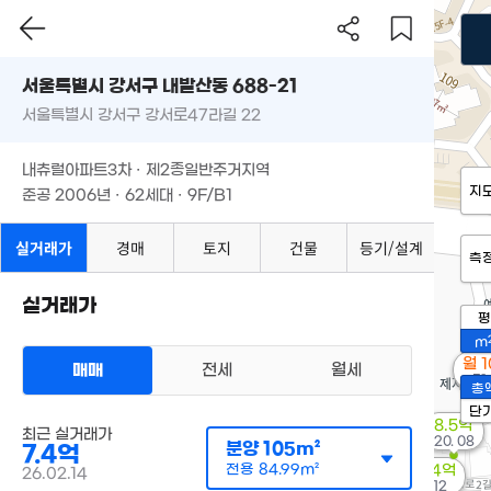
서울특별시 강서구 내발산동 688-21
서울특별시 강서구 강서로47라길 22
내츄럴아파트3차 · 제2종일반주거지역
지
준공 2006년 · 62세대 · 9F/B1
실거래가
경매
토지
건물
등기/설계
측
실거래가
평
m
월 
매매
전세
월세
51
총
단
8.5억
최근 실거래가
'20. 08
분양
105m²
7.4억
전용
84.99m²
12.84억
26.02.14
'21. 12