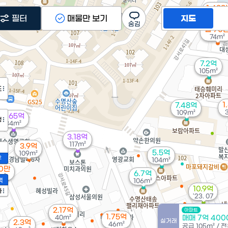
1.48억
41m²
필터
매물만 보기
지도
월 70
74m²
7.2억
105m²
도
1
7.48억
109m²
3.65억
정
34m²
3.18억
117m²
3.9억
5.5억
109m²
2
104m²
10만
6.7억
m²
액
106m²
10.9억
가
'23. 07
2.17억
아파트
1.75억
40m²
매매 7억 40
실거래
2.3억
46m²
공급
105m²
/
전