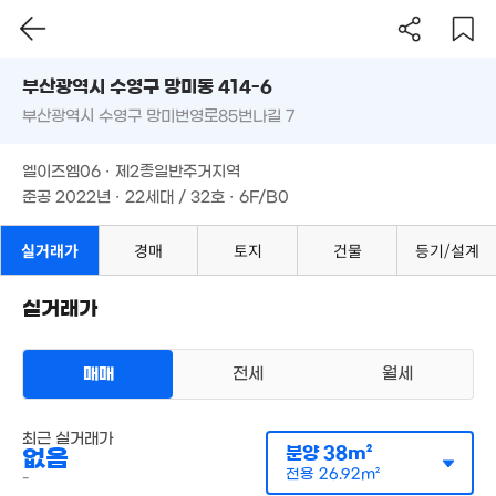
1.8억
'11. 01
부산시 수영구 망미동 414-6
부산광역시 수영구 망미번영로85번나길 7
도로명
부산광역시 수영구 망미동 414-6
필터
매물 탐색
엘이즈엠06 · 제2종일반주거지역
2.04억
부산광역시 수영구 망미번영로85번나길 7
준공 2022년 · 22세대 / 32호 · 6F/B0
87m²
2.6억
1.56억
101m²
'11. 12
엘이즈엠06 · 제2종일반주거지역
1.4억
준공 2022년 · 22세대 / 32호 · 6F/B0
48m²
2.25억
57m²
실거래가
경매
토지
건물
등기/설계
1.16억
53m²
8.8억
'20. 07
실거래가
1.62억
82m²
1.58억
1.07억
113.7억
76m²
'21. 07
'23. 07
3.5억
매매
전세
월세
'21. 10
1.25억
월 25만
3.35억
33m²
14.85억
2.
72m²
'25. 11
최근 실거래가
'23. 05
'15.
오피스텔
분양
38m²
없음
월세 500만원/63만원
실거래
전용
26.92m²
-
공급
38m²
/
전용
27m²
2.75억
계약일 '24. 02