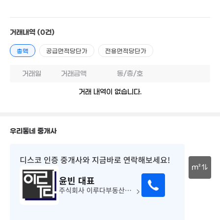
1.49억
'24. 09
82m²
2.2억
3.
1.5억
'21. 07
'15.
거래내역
(0건)
77m²
2.72억
'20. 11
8.95억
총액
공급면적당단가
전용면적당단가
'20. 10
5.93억
'21. 07
1.1억
5.55억
.6억
거래일
거래금액
동/층/호
44m²
'06. 10
3. 06
2.55억
'19. 03
거래 내역이 없습니다.
7.9억
매물
'15. 10
50만
2.8억
6.9억
7. 12
'22. 06
'21. 05
우리동네 중개사
3.2억
1.6억
2.38억
'26. 07
59m²
90m²
8.1억
'20. 0
디스코 인증 중개사
와 지금바로 연락해보세요!
6.65억
8.85억
'17. 07
m²
'24. 07
윤빈
대표
3.89억
2.22억
8.8억
10억
30m
'20. 07
'12. 06
주식회사 이루다부동산중개법인
'23. 11
'18. 05
1.73억
'14. 06