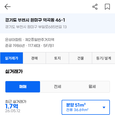
1.97억
4.59억
37m²
69m²
경기도 부천시 원미구 역곡동 46-1
월 53만
경기도 부천시 원미구 부일로685번길 13
도로명
34m²
월 46만
10억
32m²
경기도 부천시 원미구 역곡동 46-1
필터
매물 탐색
2.05억
'24. 09
은성아파트 · 제2종일반주거지역
66m²
경기도 부천시 원미구 부일로685번길 13
준공 1986년 · 117세대 · 5F/B1
1.5억
59m²
1.2억
은성아파트 · 제2종일반주거지역
8.7억
2.6
44m²
'19. 10
82m
준공 1986년 · 117세대 · 5F/B1
16.5억
'19. 07
2.44억
1억
57m²
실거래가
경매
토지
건물
등기/설계
54m²
2.38억
81m²
3.07억
,900만
66m²
실거래가
50m²
1.4억
5.1억
4.
40m²
112m²
매매
전세
월세
'26.
3,705만
28m²
2.72억
아파트
매매 1억 7000만원
55m²
2.18억
실거래
최근 실거래가
공급
51m²
/
전용
37m²
72m²
분양
51m²
1.7억
계약일 '26. 05
전용
36.69m²
26.05.12
2.11억