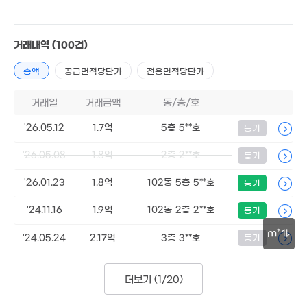
1.9억
66m²
1.12억
66m²
37m²
9.5억
1.8억
'16. 11
48m²
2.05억
거래내역
(100건)
66m²
1.8억
총액
공급면적당단가
전용면적당단가
60m²
920만
2억
0m²
69m²
2.27억
1.3억
거래일
거래금액
동/층/호
53m²
41m²
1.6억
59m²
'26.05.12
1.7억
5층 5**호
등기
1.1억
1.88억
경매
42m²
47m²
월 50만
'26.05.08
1.8억
2층 2**호
등기
23m²
3.8억
'26.01.23
1.8억
102동 5층 5**호
등기
113m²
1.45억
'24.11.16
1.9억
102동 2층 2**호
등기
52m²
m²
'24.05.24
2.17억
3층 3**호
등기
30m
3.85억
67m²
2.2억
더보기 (
1/20
)
61m²