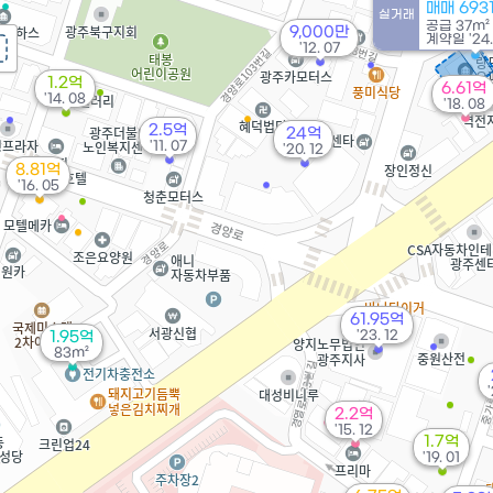
매매 693
실거래
공급
37m²
9,000만
계약일 '24.
'12. 07
1.2억
6.61억
'14. 08
'18. 08
2.5억
24억
'11. 07
'20. 12
8.81억
'16. 05
61.95억
'23. 12
1.95억
83m²
2.2억
'15. 12
1.7억
'19. 01