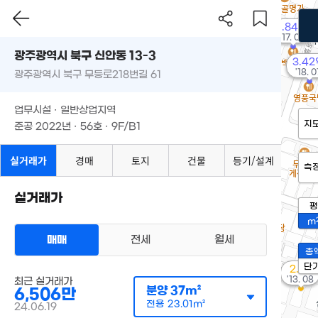
1.84억
'17. 08
광주광역시 북구 신안동 13-3
3.42
'18. 0
광주광역시 북구 무등로218번길 61
업무시설 · 일반상업지역
지
준공 2022년 · 56호 · 9F/B1
실거래가
경매
토지
건물
등기/설계
측
실거래가
평
m
매매
전세
월세
총
단
2.1억
'13. 08
최근 실거래가
분양
37m²
6,506만
전용
23.01m²
24.06.19