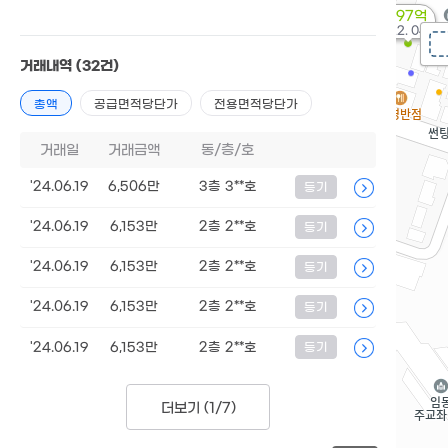
1.97억
'22. 04
거래내역
(32건)
총액
공급면적당단가
전용면적당단가
거래일
거래금액
동/층/호
'24.06.19
6,506만
3층 3**호
등기
'24.06.19
6,153만
2층 2**호
등기
'24.06.19
6,153만
2층 2**호
등기
'24.06.19
6,153만
2층 2**호
등기
'24.06.19
6,153만
2층 2**호
등기
더보기 (
1/7
)