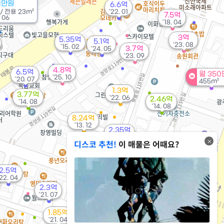
1만원
6.6억
/
전용
23m²
'22. 01
7.5억
 06
'18. 04
3억
5.35억
5.1억
'23. 08
'15. 02
3.7억
'24. 05
'23. 09
4.8억
6.5억
월 350
'25. 10
'20. 07
455m²
1.3억
3.77억
'22. 06
2.46억
'14. 08
'14. 08
8.24억
'13. 12
2.35억
'20. 07
디스코 추천!
이 매물은 어때요?
2.5억
'22. 04
11억
'23. 11
2.3억
'21. 07
2.95억
'19. 04
1.85억
'21. 04