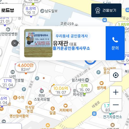
8.8억
로드뷰
건물보기
'19. 11
28억
'21. 01
1.85
'15. 0
우리동네 공인중개사
유재관
대표
즐거운공인중개사무소
3.7
매물
'12. 
4,600만
82m²
17억
'21. 04
5억
10.06억
'15. 09
'19. 07
.6억
3. 04
1.72억
83m²