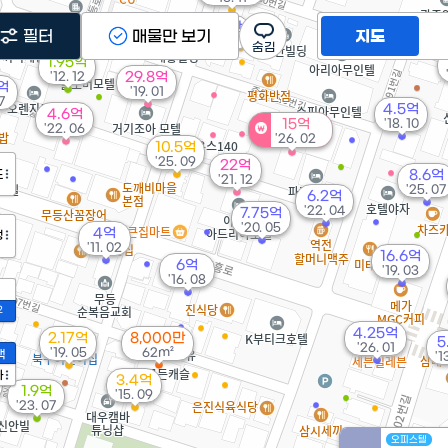
8,000만
필터
매물만 보기
지도
'20. 11
1.95억
'12. 12
29.8억
억
'19. 01
7
4.5억
4.6억
15억
'18. 10
'22. 06
'26. 02
10.5억
'25. 09
22억
도
8.6억
'21. 12
'25. 07
6.2억
'22. 04
7.75억
'20. 05
4억
정
'11. 02
16.6억
6억
'19. 03
'16. 08
2
4.25억
2.17억
8,000만
5
'26. 01
'19. 05
62m²
액
'1
가
3.4억
1.9억
'15. 09
'23. 07
오피스텔