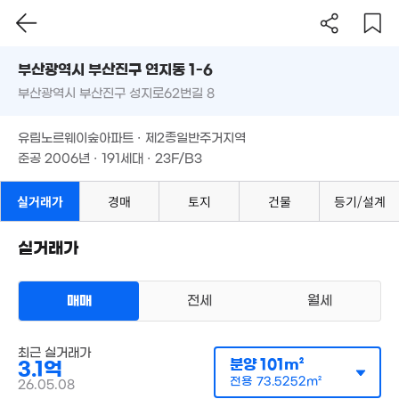
'18. 01
1. 05
1.73억
부산시 부산진구 연지동 1-6
5.4억
'20. 08
'22. 08
4.5억
부산광역시 부산진구 성지로62번길 8
도로명
'24. 07
1.63억
부산광역시 부산진구 연지동 1-6
필터
매물 탐색
91m²
유림노르웨이숲아파트 · 제2종일반주거지역
3.5억
부산광역시 부산진구 성지로62번길 8
'22. 04
준공 2006년 · 191세대 · 23F/B3
1.75억
84m²
유림노르웨이숲아파트 · 제2종일반주거지역
3.3억
'17. 07
준공 2006년 · 191세대 · 23F/B3
10.55억
'12. 09
.85억
실거래가
경매
토지
건물
등기/설계
20. 10
18억
'11. 07
실거래가
2.37억
1.98억
75m²
매매
전세
월세
'13. 03
아파트
최근 실거래가
매매 3억 1500만원
실거래
분양
101m²
3.1억
공급
110m²
/
전용
85m²
계약일 '26. 02
전용
73.5252m²
26.05.08