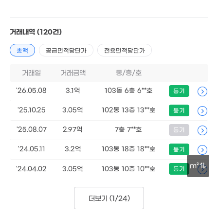
3.8억
'13. 09
거래내역
(120건)
18억
'20. 10
2.6억
총액
공급면적당단가
전용면적당단가
87m²
3.4억
3억
'15. 12
'15. 10
3.5억
'21. 11
거래일
거래금액
동/층/호
'26.05.08
3.1억
103동 6층 6**호
등기
8,600만
1.5억
41m²
2.21억
86m²
'22. 06
'25.10.25
3.05억
102동 13층 13**호
등기
1.1억
25m²
'25.08.07
2.97억
7층 7**호
등기
3.25억
1.4억
'20. 04
81m²
'24.05.11
3.2억
103동 18층 18**호
월 30만
등기
40m²
10.44억
m²
'14. 11
'24.04.02
3.05억
103동 10층 10**호
등기
13.6억
1.2억
'26.07.28.
89m²
30m
4.5억
1.4억
2.4억
'15. 10
더보기 (
1/24
)
'19. 11
'25. 05