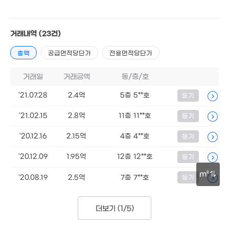
4.9억
'17. 09
8,800만
20m²
거래내역
(23건)
8,000만
9,500만
1.4억
0m²
41m²
67m²
총액
공급면적당단가
전용면적당단가
20.3억
6.43억
1.23억
92억
'19. 09
'20. 12
85m²
'22. 02
거래일
거래금액
동/층/호
1.38억
6.2억
67m²
'18. 03
'21.07.28
2.4억
5층 5**호
등기
1.5억
'21.02.15
2.8억
11층 11**호
37m²
등기
9,700만
37m²
4.7억
'20.12.16
2.15억
4층 4**호
등기
'24. 05
2.15
86.5억
'12. 0
'26. 04
'20.12.09
1.95억
7억
12층 12**호
등기
41.5억
3.6억
'11. 09
'12. 02
'21. 06
m²
18억
'20.08.19
2.5억
7층 7**호
등기
2.1억
'16. 06
'19. 11
30m
더보기 (
1/5
)