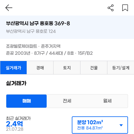
93m²
2.02억
1.45억
부산시 남구 용호동 369-8
5,800만
108m²
'13. 03
46m²
부산광역시 남구 용호로 124
4억
도로명
'25. 12
1.5억
부산광역시 남구 용호동 369-8
필터
매물 탐색
'14. 10
조광빌로체아파트 · 준주거지역
4.14억
부산광역시 남구 용호로 124
'25. 03
준공 2003년 · 8가구 / 44세대 / 8호 · 15F/B2
3억
6,300만
1.2억
21. 08
57m²
조광빌로체아파트 · 준주거지역
'12. 12
준공 2003년 · 8가구 / 44세대 / 8호 · 15F/B2
.9억
7. 09
2.05억
2.25억
85m²
'21. 03
실거래가
경매
토지
건물
등기/설계
6.2억
'24. 02
2.2억
실거래가
63m²
1.53억
2.8억
1.5억
87m²
71m²
'19. 10
매매
전세
월세
4,000만
1.2억
39m²
78m²
아파트
1.2억
매매 2억 4000만원
최근 실거래가
실거래
5.
'09. 07
공급
102m²
/
전용
분양
85m²
102m²
2.4억
'20.
3억
계약일 '21. 07
전용
84.87m²
21.07.28
62m²