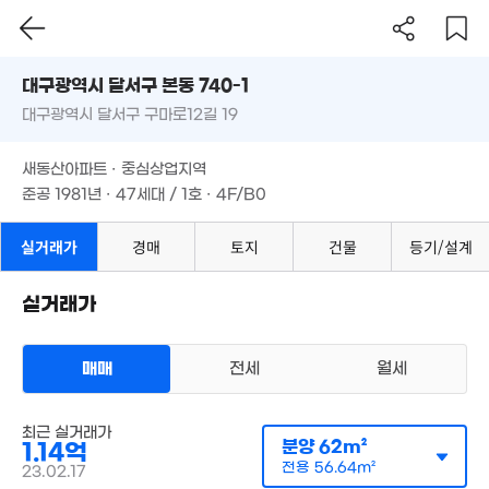
61m²
176m²
2.4억
82m²
대구시 달서구 본동 740-1
대구광역시 달서구 구마로12길 19
도로명
대구광역시 달서구 본동 740-1
필터
매물 탐색
3.1억
새동산아파트 · 중심상업지역
132m²
대구광역시 달서구 구마로12길 19
준공 1981년 · 47세대 / 1호 · 4F/B0
18.16억
'13. 03
새동산아파트 · 중심상업지역
준공 1981년 · 47세대 / 1호 · 4F/B0
실거래가
경매
토지
건물
등기/설계
55억
'26. 07
실거래가
36
15억
'21. 
'20. 06
매매
전세
월세
월 53만
5.5억
59m²
최근 실거래가
다세대
'21. 11
분양
62m²
1.14억
매매 1억 2100만원
실거래
공급
62m²
/
전용
57m²
7,000만
전용
56.64m²
23.02.17
계약일 '23. 02
51m²