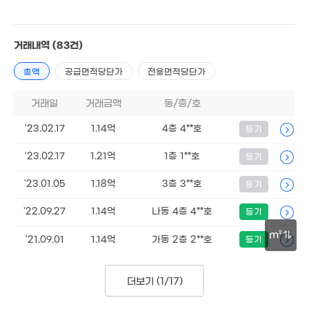
3.3억
'23. 03
8,300만
9,000만
9,700만
'20. 04
거래내역
(83건)
78m²
73m²
총액
공급면적당단가
전용면적당단가
2억
월 50만
.3억
102m²
41m²
39m²
거래일
거래금액
동/층/호
1.79억
5.29억
'23.02.17
1.14억
4층 4**호
107m²
등기
'19. 05
1.8억
'23.02.17
1.21억
1층 1**호
등기
2.21억
99m²
103m²
'23.01.05
1.18억
3층 3**호
등기
'22.09.27
1.14억
나동 4층 4**호
등기
2.5억
m²
'21.09.01
1.14억
가동 2층 2**호
등기
'14. 10
1.64억
82m²
30m
더보기 (
1/17
)