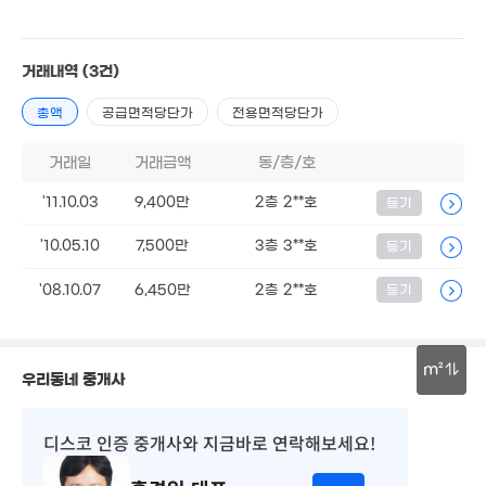
1.45억
7.67억
24m²
'21. 07
2.8억
'15. 07
1.3억
거래내역
(3건)
22m²
1.3억
42m²
2.5억
총액
공급면적당단가
전용면적당단가
5.2억
57m²
'26. 03
거래일
거래금액
동/층/호
1억
2.48억
'16. 0
57m²
'11.10.03
9,400만
2층 2**호
등기
1.4억
1.58억
'21. 12
60m²
'10.05.10
7,500만
3층 3**호
등기
6.8억
1.11억
'23. 07
56m²
'08.10.07
7,000만
6,450만
2층 2**호
등기
1.5억
25m²
23m²
2.6억
4.8억
'21. 06
'21. 06
15.52억
1.76억
3.5억
'24. 03
55m²
m²
'20. 12
1.14억
우리동네 중개사
'24. 03
2.7억
9,000만
1.16억
30m
69m²
'21. 08
'20. 06
6,309만
디스코 인증 중개사
와 지금바로 연락해보세요!
'24. 03