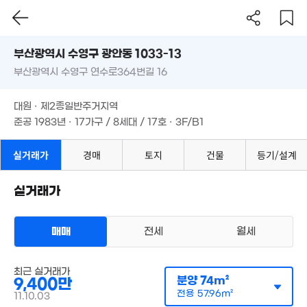
5,300만
'15. 11
78m²
9억
20m²
5억
부산시 수영구 광안동 1033-13
'20. 04
'21. 10
부산광역시 수영구 연수로364번길 16
도로명
부산광역시 수영구 광안동 1033-13
1.84억
필터
매물 탐색
4.4
39m²
대원 · 제2종일반주거지역
'15. 0
부산광역시 수영구 연수로364번길 16
준공 1983년 · 17가구 / 8세대 / 17호 · 3F/B1
3억
33억
'11. 04
16.5억
대원 · 제2종일반주거지역
'22. 07
'25. 06
준공 1983년 · 17가구 / 8세대 / 17호 · 3F/B1
6.29억
'12. 10
18.3억
2.15억
실거래가
경매
토지
건물
등기/설계
'17. 06
'11. 05
10억
'26. 02
실거래가
5.4억
83m²
1.6억
9,120만
94m²
1.31억
24m²
2.5억
'25. 08
78m²
매매
전세
월세
3.05억
5.7억
다세대
7.5억
65m²
매매 9800만원
최근 실거래가
'26. 07
1.59억
'20. 11
실거래
분양
74m²
9,400만
공급
75m²
61m²
/
전용
48m²
계약일 '17. 06
전용
57.96m²
11.10.03