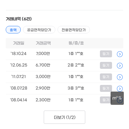
5,000만
'18. 02
7,300만
거래내역
(6건)
93m²
총액
공급면적당단가
전용면적당단가
2억
'14. 12
1억
거래일
거래금액
동/층/호
74m²
'18.10.24
7,000만
1층 1**호
등기
3.56억
'12.06.25
6,700만
2층 2**호
등기
'21. 05
2.45억
5억
101m²
'11.07.21
3,000만
1층 1**호
등기
3.56억
'17. 01
'21. 05
7,000만
'08.07.28
2,900만
3층 3**호
'17. 06
등기
1.07억
56m²
m²
'08.04.14
2,300만
1층 1**호
등기
30m
2.48억
'23. 05
2억
더보기 (
1/2
)
'11. 08