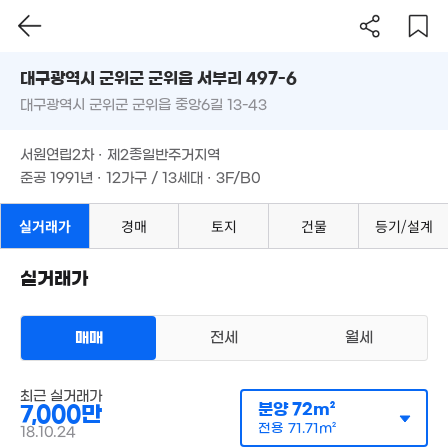
대구시 군위군 군위읍 서부리 497-6
대구광역시 군위군 군위읍 중앙6길 13-43
도로명
대구광역시 군위군 군위읍 서부리 497-6
필터
매물 탐색
서원연립2차 · 제2종일반주거지역
대구광역시 군위군 군위읍 중앙6길 13-43
준공 1991년 · 12가구 / 13세대 · 3F/B0
서원연립2차 · 제2종일반주거지역
3억
준공 1991년 · 12가구 / 13세대 · 3F/B0
'09. 09
실거래가
경매
토지
건물
등기/설계
9,250만
'13. 04
1.15억
실거래가
'14. 08
5.1억
170
'21. 11
'13. 0
9,500만
매매
전세
월세
57m²
6,000만
다세대
최근 실거래가
'12. 07
매매 7000만원
분양
72m²
7,000만
실거래
8,100만
공급
72m²
/
전용
72m²
전용
71.71m²
18.10.24
계약일 '18. 10
60m²