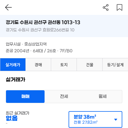
'12.
39억
경기도 수원시 권선구 권선동 1013-13
'17. 03
경기도 수원시 권선구 효원로266번길 10
도로명
34.
'25. 
경기도 수원시 권선구 권선동 1013-13
필터
매물 탐색
업무시설 · 중심상업지역
6,700
경기도 수원시 권선구 효원로266번길 10
1,245.71억
준공 2004년 · 6세대 / 26호 · 7F/B0
37m²
'12. 08
업무시설 · 중심상업지역
34억
'21. 05
준공 2004년 · 6세대 / 26호 · 7F/B0
1.3억
실거래가
경매
토지
건물
등기/설계
경매
74m²
실거래가
매매
전세
월세
다세대
최근 실거래가
월세 300만원/37만원
실거래
분양
38m²
없음
공급
30m²
/
전용
22m²
91.11억
계약일 '26. 01
전용
27.82m²
'11. 11
-