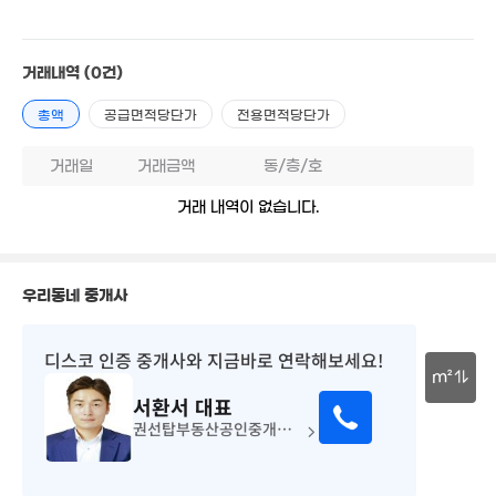
18.7억
매물
1.1억
206m²
59m²
1억
34m²
거래내역
(0건)
월 75만
39m²
7,500만
총액
공급면적당단가
전용면적당단가
45m²
24.75억
'18. 12
거래일
거래금액
동/층/호
2.3억
거래 내역이 없습니다.
경매
126m²
우리동네 중개사
3.2억
매물
117m²
26억
'22. 03
디스코 인증 중개사
와 지금바로 연락해보세요!
m²
60억
서환서
대표
0m²
30m
권선탑부동산공인중개사사무소
2.07억
14.5억
0m²
487m²