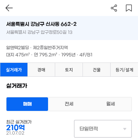
60억
127m²
서울시 강남구 신사동 662-2
서울특별시 강남구 압구정로50길 13
도로명
서울특별시 강남구 신사동 662-2
필터
매물 탐색
알앤텍2빌딩 · 제2종일반주거지역
서울특별시 강남구 압구정로50길 13
대지
475m²
· 연
795.2m²
· 1995년 · 4F/B1
알앤텍2빌딩 · 제2종일반주거지역
대지
475m²
· 연
795.2m²
· 1995년 · 4F/B1
10억
14억
50m²
42m²
실거래가
경매
토지
건물
등기/설계
4.25억
21m²
12.9억
12억
28m²
59억
190억
실거래가
129m²
'17. 04
'19. 08
49.5억
8.5억
매물
27
'15. 06
30m²
127억
'22
매매
전세
월세
'09. 04
124억
16.5억
185억
상업용건물
'21. 03
87m²
120억
10
'24. 06
최근 실거래가
매매 210억
실거래
'26. 04
'19. 
210억
대지
475m²
/
연
772m²
단일면적
132억
계약일 '21. 07
21.07.02
'21. 04