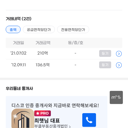
185.78억
353억
185억
'24. 11
'25. 12
'24. 08
13.6억
76m²
11.5억
260억
272억
거래내역
(2건)
21m²
'26. 06
'24. 05
총액
공급면적당단가
전용면적당단가
100억
200억
'08. 05
'25. 12
200억
거래일
거래금액
동/층/호
'25. 11
150억
'21.07.02
210억
-
등기
62.2억
'19. 04
12. 06
277억
'22. 06
192억
'12.09.11
136.5억
-
등기
199억
138억
'21. 01
'26. 05
302
'26. 02
'26.
60억
240억
'06. 08
'26. 08
우리동네 중개사
330억
월 135만
매물
'26. 07
m²
32m²
189억
디스코 인증 중개사
와 지금바로 연락해보세요!
매물
'23. 07
97억
30m
'21. 04
215억
88억
'26. 05
최햇님
대표
'18. 03
부클부동산중개법인