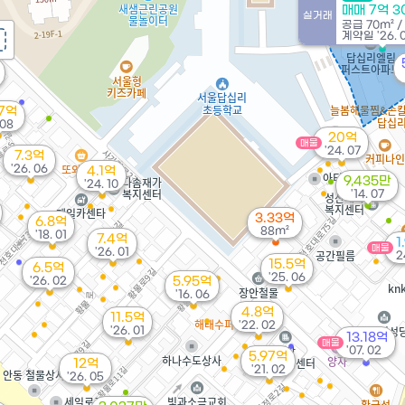
매매 7억 
실거래
공급
70m²
/
계약일 '26. 
77억
 08
20억
매물
'24. 07
7.3억
'26. 06
4.1억
9,435만
'24. 10
'14. 07
3.33억
6.8억
88m²
'18. 01
7.4억
1
매물
'26. 01
2
15.5억
6.5억
'25. 06
'26. 02
5.95억
'16. 06
4.8억
11.5억
'22. 02
'26. 01
13.18억
매물
'07. 02
5.97억
12억
'21. 02
'26. 05