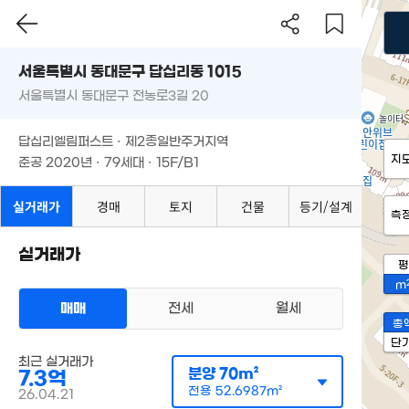
서울특별시 동대문구 답십리동 1015
서울특별시 동대문구 전농로3길 20
답십리엘림퍼스트 · 제2종일반주거지역
지
준공 2020년 · 79세대 · 15F/B1
실거래가
경매
토지
건물
등기/설계
측
실거래가
평
m
매매
전세
월세
총
단
최근 실거래가
분양
70m²
7.3억
전용
52.6987m²
26.04.21