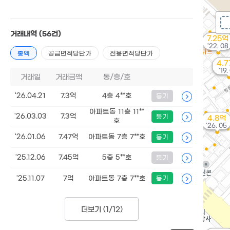
거래내역
(56건)
7.25억
'22. 08
총액
공급면적당단가
전용면적당단가
4.
'19.
거래일
거래금액
동/층/호
'26.04.21
7.3억
4층 4**호
등기
아파트동 11층 11**
'26.03.03
7.3억
등기
4.8억
호
'26. 05
'26.01.06
7.47억
아파트동 7층 7**호
등기
'25.12.06
7.45억
5층 5**호
등기
'25.11.07
7억
아파트동 7층 7**호
등기
더보기 (
1/12
)