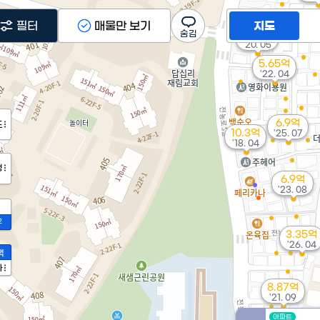
필터
매물만 보기
지도
7.35억
'20. 05
5.65억
'22. 04
6.9억
도
10.3억
'25. 07
'18. 04
정
6.9억
'23. 08
2
3.35억
'26. 04
액
가
8.87억
'21. 09
아파트