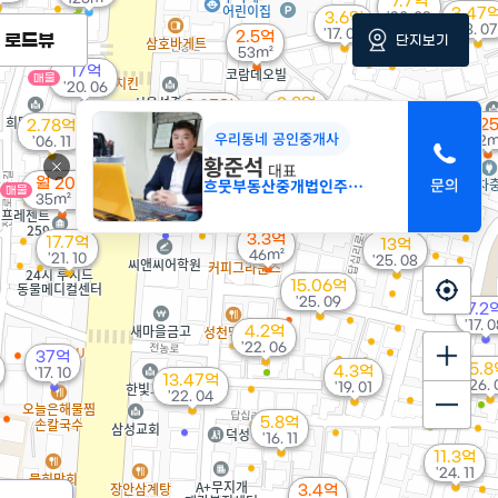
7.7억
3.47
3.6억
'20. 03
'18. 07
'17. 02
2.5억
로드뷰
단지보기
53m²
17억
매물
'20. 06
3.8억
2.35억
'26. 04
37m²
월 2
2.78억
우리동네 공인중개사
82m
'06. 11
4.1억
황준석
대표
'17. 05
10.3억
11.2억
흐뭇부동산중개법인주식회사
월 20만
매물
'17. 03
'19. 08
35m²
3.3억
17.7억
13억
46m²
'21. 10
'25. 08
15.06억
'25. 09
7.2
'17. 
4.2억
'22. 06
37억
5.
4.3억
'17. 10
13.47억
'26.
'19. 01
'22. 04
5.8억
'16. 11
11.3억
'24. 11
3.4억