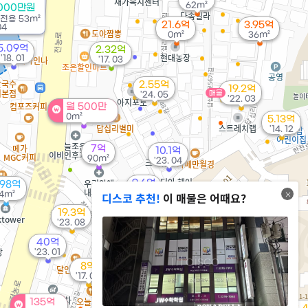
62m²
3000만원
전용
53m²
21.6억
3.95억
04
0m²
36m²
5.09억
2.32억
'18. 01
'17. 03
2.55억
19.2억
매물
'24. 05
'22. 03
월 500만
0m²
5.13억
'14. 12
7억
10.1억
90m²
'23. 04
9.6억
.98억
'19. 11
4m²
디스코 추천!
이 매물은 어때요?
19.3억
'23. 08
40억
'23. 01
8억
7,800만
'17. 05
'15. 05
12억
'22. 07
135억