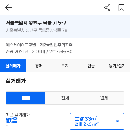
3억
44m²
3.1억
서울시 양천구 목동 715-7
72m²
1.75억
서울특별시 양천구 목동중앙남로 78
60m²
도로명
1.
서울특별시 양천구 목동 715-7
필터
매물 탐색
65
1.65억
에스케이이그랑빌 · 제2종일반주거지역
2.81억
45m²
서울특별시 양천구 목동중앙남로 78
1.53억
월 80만
준공 2021년 · 20세대 / 2호 · 5F/B0
65m²
42m²
54m²
2.2억
에스케이이그랑빌 · 제2종일반주거지역
3.5억
66m²
1.01억
67m²
준공 2021년 · 20세대 / 2호 · 5F/B0
53m²
4.32억
'06. 04
2.4
2.7억
50억
실거래가
경매
토지
건물
등기/설계
56
27m²
'23. 05
3.91억
5.4억
64m²
80m²
실거래가
12억
3.8억
'26. 02
90m²
매매
전세
월세
4.95억
3.4억
88m²
66m²
다세대
최근 실거래가
월세 2000만원/100만원
2억
2.53억
실거래
분양
33m²
없음
공급
33m²
/
전용
27m²
50m²
76m²
계약일 '26. 05
전용
27.67m²
-
7,5
2.29억