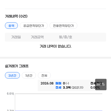
48
71m²
.5억
3.7억
9. 10
86m²
2.83억
3.71억
45m²
3.5억
62m²
거래내역
(0건)
1.69억
50m²
42m²
총액
공급면적당단가
전용면적당단가
2.25억
1.99억
63m²
32m²
1.8억
9.8억
27m²
'20. 07
거래일
거래금액
동/층/호
3.35억
2.95억
47m²
58m²
거래 내역이 없습니다.
13.7억
'18. 07
2.2억
1.55억
32억
54m²
42m²
'26. 05
3.
46
실거래가 그래프
6.95억
1.33억
3년간
1년간
전체
112m²
42m²
3.2억
2026.08
매매
0
전세가율
58m²
(-)
m²
13.38억
전세
3.3억
0.00%
(2021.11)
'10. 07
6.4억
2.5억
30m
6.6억
111m²
88m²
8.75억
104m²
3.3억