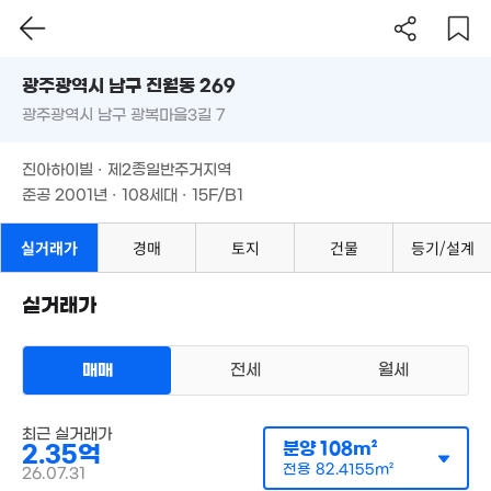
105m²
광주시 남구 진월동 269
6,500만
'14. 05
광주광역시 남구 광복마을3길 7
도로명
광주광역시 남구 진월동 269
필터
매물 탐색
진아하이빌 · 제2종일반주거지역
광주광역시 남구 광복마을3길 7
6,453만
준공 2001년 · 108세대 · 15F/B1
'11. 11
진아하이빌 · 제2종일반주거지역
2.53억
준공 2001년 · 108세대 · 15F/B1
53m²
실거래가
경매
토지
건물
등기/설계
1.7억
80m²
23.5억
'16. 03
실거래가
.95억
0. 06
3억
매매
전세
월세
'11. 09
아파트
매매 2억 7000만원
실거래
최근 실거래가
공급
108m²
/
전용
82m²
9억
1.5억
분양
108m²
2.35억
계약일 '26. 07
'22. 10
'13. 01
전용
82.4155m²
26.07.31