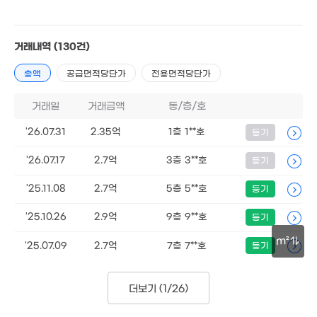
1.81억
매물
'16. 08
2.55억
거래내역
(130건)
0.2억
'13. 10
2.4억
21. 10
'20. 04
1.4억
총액
공급면적당단가
전용면적당단가
'10. 03
5.6억
'21. 11
거래일
거래금액
동/층/호
6.9억
1.4억
1.1억
'22. 04
'14. 07
'26.07.31
2.35억
1층 1**호
'14. 03
등기
7.8억
'26.07.17
2.7억
3층 3**호
등기
'21. 05
7.24억
'18. 10
'25.11.08
2.7억
5층 5**호
등기
'25.10.26
2.9억
9층 9**호
등기
2.55억
'17. 02
m²
'25.07.09
2.7억
7층 7**호
등기
2.4억
'20. 01
30m
15억
'14. 04
13억
2억
1.6억
더보기 (
1/26
)
. 03
'16. 04
'10. 02