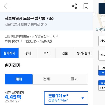
서울특별시 도봉구 방학동 736
서울특별시 도봉구 방학로 210
신동아타워아파트 · 제3종일반주거지역
지
준공 1997년 · 132세대 · 16F/B2
실거래가
경매
토지
건물
등기/설계
측
실거래가
평
m
매매
전세
월세
총
단
최근 실거래가
분양
121m²
4.45억
전용
84.74m²
26.04.27