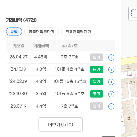
거래내역
(47건)
총액
공급면적당단가
전용면적당단가
거래일
거래금액
동/층/호
'26.04.27
4.45억
3층 3**호
등기
'24.10.19
4.3억
101동 4층 4**호
등기
'24.02.19
4.3억
101동 15층 15**호
등기
'23.10.30
3.5억
101동 5층 5**호
등기
'23.07.19
4.4억
7층 7**호
등기
더보기 (
1/10
)