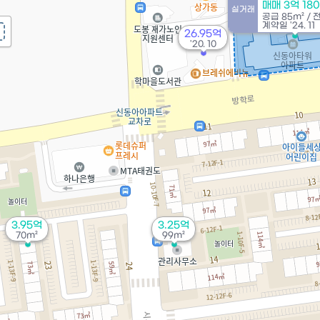
매매 3억 18
실거래
공급
85m²
/
계약일 '24. 11
26.95억
'20. 10
3.95억
3.25억
70m²
99m²