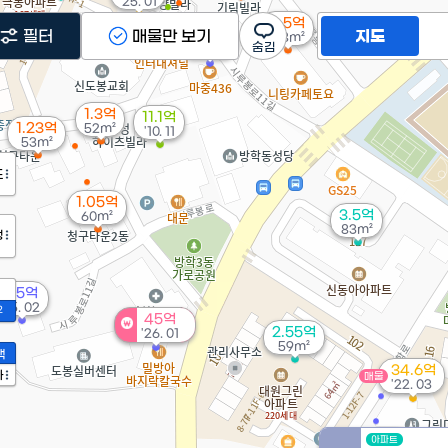
'25. 01
4.5억
필터
매물만 보기
지도
3.98억
148m²
'16. 04
1.3억
11.1억
1.23억
52m²
'10. 11
53m²
도
1.05억
3.5억
60m²
83m²
정
7.5억
'15. 02
2
45억
2.55억
'26. 01
59m²
액
34.6억
가
매물
'22. 03
아파트