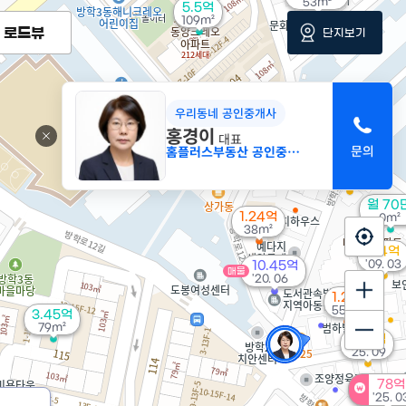
53m²
5.5억
109m²
로드뷰
단지보기
8.48억
우리동네 공인중개사
'19. 06
홍경이
대표
홈플러스부동산 공인중개사사무소
1.31억
5.5억
47m²
'16. 09
월 70
1.24억
0m²
38m²
6.4억
'09. 03
10.45억
매물
'20. 06
1.2억
55m²
3.45억
79m²
7.25억
'25. 09
78억
'25. 0