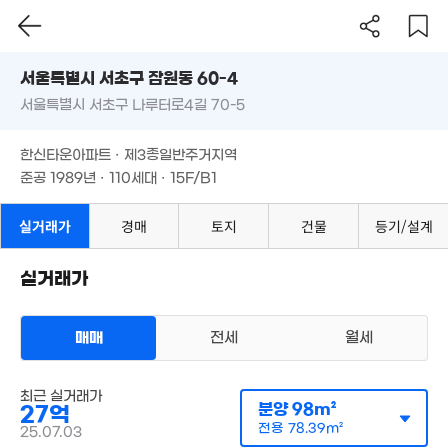
81m²
서울시 서초구 잠원동 60-4
서울특별시 서초구 나루터로4길 70-5
도로명
서울특별시 서초구 잠원동 60-4
필터
매물 탐색
한신타운아파트 · 제3종일반주거지역
서울특별시 서초구 나루터로4길 70-5
준공 1989년 · 110세대 · 15F/B1
한신타운아파트 · 제3종일반주거지역
준공 1989년 · 110세대 · 15F/B1
실거래가
경매
토지
건물
등기/설계
42억
실거래가
156m²
매매
전세
월세
아파트
매매 27억
최근 실거래가
실거래
분양
98m²
27억
공급
98m²
/
전용
78m²
계약일 '25. 07
전용
78.39m²
25.07.03