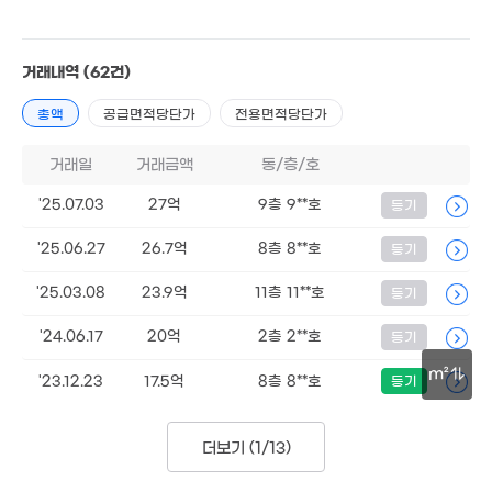
거래내역
(62건)
총액
공급면적당단가
전용면적당단가
24.75억
76m²
4억
09m²
거래일
거래금액
동/층/호
'25.07.03
27억
9층 9**호
등기
'25.06.27
26.7억
8층 8**호
등기
'25.03.08
23.9억
11층 11**호
등기
'24.06.17
20억
2층 2**호
등기
m²
'23.12.23
17.5억
8층 8**호
등기
30m
더보기 (
1/13
)