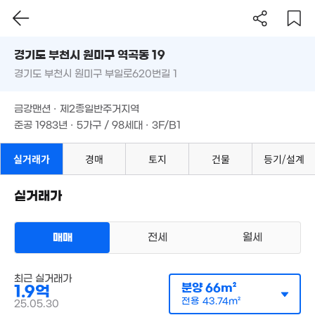
1.6억
68m²
1.29억
월 60만
66m²
1.8억
63m²
경기도 부천시 원미구 역곡동 19
61m²
65m²
월 39만
경기도 부천시 원미구 부일로620번길 1
도로명
20m²
1.99억
경기도 부천시 원미구 역곡동 19
필터
매물 탐색
62m²
금강맨션 · 제2종일반주거지역
월 27만
경기도 부천시 원미구 부일로620번길 1
25m²
준공 1983년 · 5가구 / 98세대 · 3F/B1
8,300만
월 42만
48억
55m²
31m²
4m²
금강맨션 · 제2종일반주거지역
2.1억
1.2억
62m²
준공 1983년 · 5가구 / 98세대 · 3F/B1
37m²
7,000만
9,500만
42m²
38m²
실거래가
경매
토지
건물
등기/설계
1.4억
1.4억
54m²
50m²
1.7억
1.3억
65m²
68m²
실거래가
1.63억
54m²
1.65억
55m²
2.4억
매매
전세
월세
1.75억
55m²
53m²
4,500만
아파트
최근 실거래가
23m²
매매 1억 9000만원
5.4억
분양
66m²
실거래
1.9억
3.05억
공급
66m²
/
전용
44m²
'16. 11
전용
43.74m²
계약일 '25. 05
25.05.30
88m²