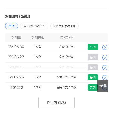
2.79억
1.48억
61m²
57m²
1.54억
거래내역
(26건)
47m²
총액
공급면적당단가
전용면적당단가
거래일
거래금액
동/층/호
'25.05.30
1.9억
3층 3**호
등기
1.35억
53m²
1억
'23.05.22
1.9억
2층 2**호
등기
1.75억
50m²
1.7억
5,800만
54m²
54m²
36m²
'23.03.15
1.9억
2층 2**호
등기
'21.02.25
1.7억
6동 1층 1**호
등기
2.86억
m²
'20.12.12
1.7억
6동 1층 1**호
등기
0m²
6.5억
68m²
30m
1.68억
202.5억
65m²
'14. 07
더보기 (
1/6
)
1.3억
33m²