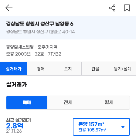
경상남도 창원시 성산구 남양동 6
경상남도 창원시 성산구 대암로 40-14
도로명
경상남도 창원시 성산구 남양동 6
필터
매물 탐색
동양람세스빌딩 · 준주거지역
경상남도 창원시 성산구 대암로 40-14
준공 2003년 · 32호 · 7F/B2
동양람세스빌딩 · 준주거지역
준공 2003년 · 32호 · 7F/B2
실거래가
경매
토지
건물
등기/설계
실거래가
매매
전세
월세
상가사무실
최근 실거래가
매매 2억 8000만원
2.9
실거래
분양
157m²
2.8억
공급
157m²
/
전용
106m²
104m
계약일 '21. 11
전용
105.57m²
21.11.26