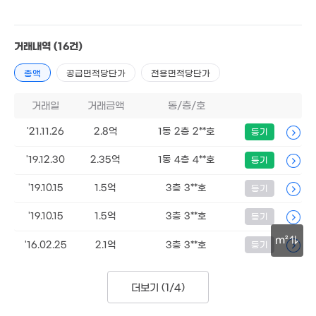
거래내역
(16건)
1.73억
총액
공급면적당단가
전용면적당단가
113m²
거래일
거래금액
동/층/호
'21.11.26
2.8억
1동 2층 2**호
등기
'19.12.30
2.35억
1동 4층 4**호
등기
'19.10.15
1.5억
3층 3**호
등기
'19.10.15
1.5억
3층 3**호
등기
m²
'16.02.25
2.1억
3층 3**호
등기
30m
더보기 (
1/4
)