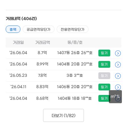
8.57억
7.75억
108m²
.3억
'09. 09
거래내역
(406건)
. 01
6.47억
18억
총액
공급면적당단가
전용면적당단가
83m²
'25. 04
4.3억
12.3억
84m²
2.28억
'18. 06
거래일
거래금액
동/층/호
55m²
'26.06.04
9.9억
8.7억
1407동 26층 26**호
8.6억
등기
'14. 06
109m²
'26.06.04
8.99억
1404동 20층 20**호
등기
13.3억
'24. 06
'26.05.23
7.8억
3층 3**호
등기
3.29억
62m²
'26.04.11
8.83억
1406동 20층 20**호
등기
6억
53m²
.5억
m²
'26.04.04
8.68억
1404동 18층 18**호
등기
6m²
50m
4.32억
더보기 (
1/82
)
월 25만
83m²
45m²