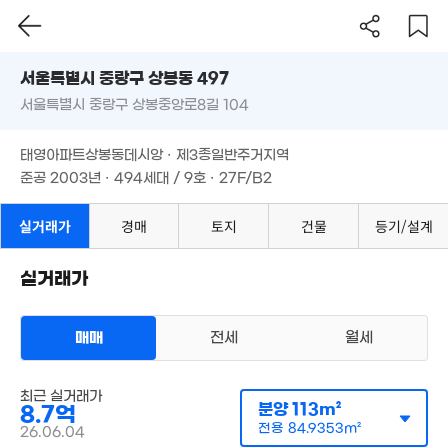
서울시 중랑구 상봉동 497
서울특별시 중랑구 상봉중앙로8길 104
도로명
2,950만
경매
42m²
서울특별시 중랑구 상봉동 497
필터
매물 탐색
태영아파트상봉동데시앙 · 제3종일반주거지역
서울특별시 중랑구 상봉중앙로8길 104
준공 2003년 · 494세대 / 9호 · 27F/B2
95
'12
태영아파트상봉동데시앙 · 제3종일반주거지역
월 4만
준공 2003년 · 494세대 / 9호 · 27F/B2
42m²
7.05억
실거래가
경매
토지
건물
등기/설계
103m²
실거래가
7.7억
경매
매매
전세
월세
110m²
7.2억
91m²
아파트
최근 실거래가
매매 8억 9900만원
분양
113m²
8.7억
실거래
공급
113m²
/
전용
85m²
전용
84.9353m²
26.06.04
계약일 '26. 06