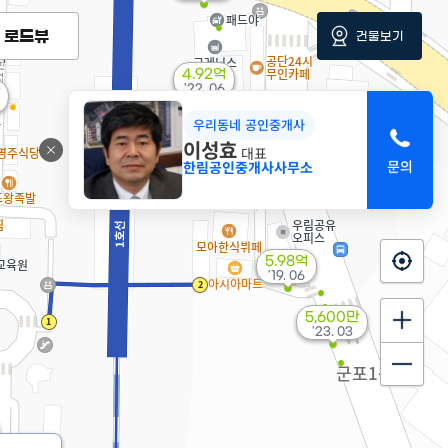
만
로드뷰
건물보기
4.92억
'22. 06
우리동네 공인중개사
2억
이성효
대표
345m²
한림공인중개사사무소
15.95억
'18. 03
5.98억
'19. 06
5,600만
'23. 03