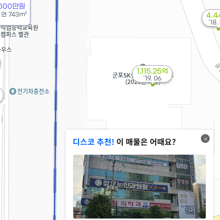
5000만원
/
연
743m²
4.
5
'18.
1,115.25억
'19. 06
디스코 추천!
이 매물은 어때요?
28.03억
'23. 03