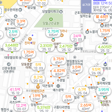
9.4억
매매 12억 
27m²
'17. 02
실거래
대지
270m²
계약일 '16. 0
월 48만
34m²
3.3억
75m²
1.75억
3.75억
2.5억
36m²
105m²
57m²
24억
²
'21. 03
3,648만
2,310만
2,475만
4,605만
'25. 12
'25. 12
'25. 12
'25. 12
1.75억
25m²
3.75억
41m²
5억
3.5억
'12. 03
9.5억
4.82억
60m²
'26. 05
82m²
8.2억
'20. 02
41.5억
6.1억
3.95억
'15. 12
'25. 04
44m²
1.9억
5억
37m²
63m²
2.65억
12.2억
5,374만
43m²
'20. 07
'25. 12