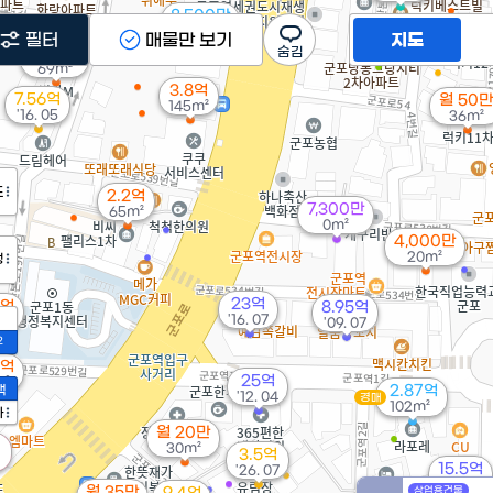
8,500만
월 43
31m²
필터
매물만 보기
지도
40m²
2.45억
69m²
3.8억
7.56억
월 50만
145m²
'16. 05
36m²
도
2.2억
7,300만
65m²
0m²
4,000만
20m²
정
23억
5억
8.95억
'16. 07
²
'09. 07
2
7억
25억
m²
액
2.87억
'12. 04
경매
102m²
가
월 20만
30m²
3.5억
15.5억
'26. 07
'24. 08
월 35만
상업용건물