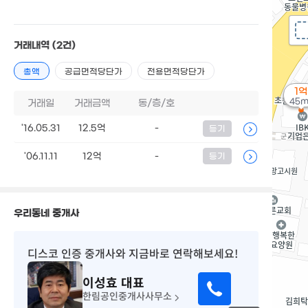
거래내역
(2건)
총액
공급면적당단가
전용면적당단가
1억
45m
거래일
거래금액
동/층/호
'16.05.31
12.5억
-
등기
'06.11.11
12억
-
등기
우리동네 중개사
디스코 인증 중개사
와 지금바로 연락해보세요!
이성효
대표
한림공인중개사사무소