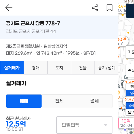
3.9억
'16. 10
경기도 군포시 당동 778-7
경기도 군포시 군포역1길 44
9,000만
40m²
제2종근린생활시설 · 일반상업지역
지
대지
269.6m²
· 연
743.42m²
· 1995년 · 3F/B1
실거래가
경매
토지
건물
등기/설계
측
실거래가
1.4
평
39m
m
2.9
매매
전세
월세
113
총
단
최근 실거래가
10억
12.5억
단일면적
'26. 04
16.05.31