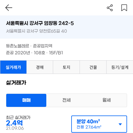
서울시 강서구 염창동 242-5
서울특별시 강서구 양천로65길 40
도로명
서울특별시 강서구 염창동 242-5
필터
매물 탐색
등촌노블레르 · 준공업지역
4.03억
서울특별시 강서구 양천로65길 40
준공 2020년 · 108호 · 15F/B1
'20. 04
3,000만
'14. 12
등촌노블레르 · 준공업지역
13.7억
108m²
준공 2020년 · 108호 · 15F/B1
7,160만
'15. 05
1,000만
'06. 02
실거래가
경매
토지
건물
등기/설계
실거래가
9.1억
매매
전세
월세
23.94억
70m²
5.1억
4.7억
'17. 06
76m²
66m²
오피스텔
최근 실거래가
매매 2억 4000만원
실거래
29억
분양
40m²
2.4억
매물
공급
40m²
/
전용
28m²
'24. 12
전용
27.64m²
계약일 '21. 09
21.09.06
11.65억