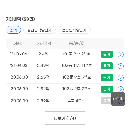
109m²
6.63억
97m²
44.2억
거래내역
(20건)
'22. 04
126억
매물
'26. 01
총액
공급면적당단가
전용면적당단가
10.8억
'08. 06
거래일
거래금액
동/층/호
274억
'22. 06
'21.09.06
2.4억
101동 2층 2**호
등기
10.45억
16.5억
86m²
'07. 12
'21.04.03
2.49억
102동 11층 11**호
등기
'20.06.30
2.65억
102동 9층 9**호
등기
45.5억
'25. 09
'20.06.30
2.52억
102동 2층 2**호
등기
10.3억
83m²
m²
'20.06.30
2.59억
4층 4**호
등기
30m
더보기 (
1/4
)