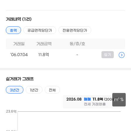
2.8억
18m²
0m²
6억
11.5억
84m²
'25. 12
거래내역
(1건)
월 80만
월 62만
40m²
총액
공급면적당단가
전용면적당단가
53m²
9.6
거래일
거래금액
동/층/호
1.3억
2.1억
'16.
65m²
52m²
월 47만
'06.07.04
11.8억
-
등기
18m²
월 40만
1.34억
22m²
월 48만
45m²
4.2억
28m²
95m²
실거래가 그래프
8.95
'17. 0
월 43만
17m²
3년간
1년간
전체
15
2026.08
매매
11.8억
'22
(2006.07)
m²
2.95억
25.5억
매물
전세 거래없음
7,240만
72m²
월 48만
'26. 05
20m²
22m²
30m
23.6억
7.8억
'15. 03