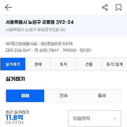
서울시 노원구 공릉동 392-24
서울특별시 노원구 동일로192길 66
도로명
서울특별시 노원구 공릉동 392-24
필터
매물 탐색
제1종근린생활시설 · 제2종일반주거지역
서울특별시 노원구 동일로192길 66
대지
236.5m²
· 연
605.78m²
· 1990년 · 5F/B1
월 14만
.69억
26m²
22.9억
4m²
매물
'20. 07
제1종근린생활시설 · 제2종일반주거지역
5.94억
78m²
대지
236.5m²
· 연
605.78m²
· 1990년 · 5F/B1
1.41억
40m²
실거래가
경매
토지
건물
등기/설계
41억
'16. 03
실거래가
18.8억
'25. 08
월 36만
16m²
매매
전세
월세
상업용건물
1.21억
매매 11억 8000만원
최근 실거래가
49m²
실거래
11.8억
대지
237m²
/
연
606m²
단일면적
계약일 '06. 07
5.5
06.07.04
'18. 
9,300만