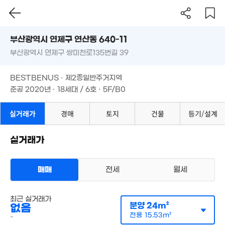
8.65억
5.2억
부산시 연제구 연산동 640-11
'16. 03
'20. 09
10억
부산광역시 연제구 쌍미천로135번길 39
도로명
2,000만
'20. 07
'20. 02
부산광역시 연제구 연산동 640-11
필터
매물 탐색
BESTBENUS · 제2종일반주거지역
부산광역시 연제구 쌍미천로135번길 39
준공 2020년 · 18세대 / 6호 · 5F/B0
4.1억
1.71억
'18. 01
'12. 01
13억
44억
21. 04
7.2억
BESTBENUS · 제2종일반주거지역
'22. 04
'25. 06
준공 2020년 · 18세대 / 6호 · 5F/B0
7.8억
22억
'14. 08
15.3
실거래가
경매
토지
건물
등기/설계
'24. 12
'20. 1
2.35억
'25. 08
실거래가
2.8억
'20. 05
2.05억
2.
'10. 11
'11
2.8억
'20. 04
매매
3.05억
전세
월세
1.42억
'16. 09
'11. 10
오피스텔
최근 실거래가
월세 1000만원/51만원
실거래
분양
24m²
7.67억
없음
공급
40m²
/
전용
26m²
4.07억
'14. 07
계약일 '26. 06
전용
15.53m²
-
'21. 08