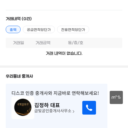
2.03
1.98억
2억
83m²
62m²
88m²
7,000만
거래내역
(0건)
1.9억
1.39억
25m²
3.08억
2.78억
68m²
6.9억
86m²
'20. 11
'20. 10
'22. 08
총액
공급면적당단가
전용면적당단가
18억
거래일
거래금액
동/층/호
. 02
3.5억
2억
3.68
2.22억
'22. 05
71m²
'12. 07
거래 내역이 없습니다.
56m²
2.2억
5.4억
10억
2.4
15. 06
'15. 07
'23. 07
'14.
2억
'15. 07
1.1억
2.1억
2.95억
우리동네 중개사
80m²
20. 10
1.75억
'25. 02
75m²
1.95억
3.89억
3.3억
디스코 인증 중개사
와 지금바로 연락해보세요!
.4억
'14. 07
'21. 05
'23. 07
3.85억
. 03
m²
'15. 05
1.7억
김정하
대표
78m²
30m
4,700
1.45억
금빛공인중개사사무소
3.1억
17m²
32m²
5.85억
'13. 11
'14. 06