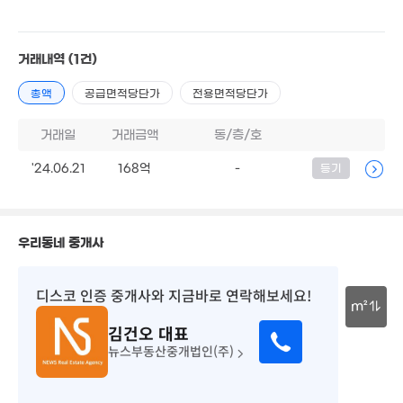
26.95억
'08. 04
230억
거래내역
(1건)
'26. 04
77억
249억
'18. 12
매물
300억
'25. 06
200억
총액
공급면적당단가
전용면적당단가
06.4억
'25. 04
'26. 08
6. 10
거래일
거래금액
동/층/호
월 395만
0m²
'24.06.21
168억
-
등기
12.4억
683억
130m²
'10. 04
336억
'18. 04
우리동네 중개사
디스코 인증 중개사
와 지금바로 연락해보세요!
7억
m²
51m²
김건오
대표
3억
80억
30m
42m²
매물
뉴스부동산중개법인(주)
'08. 02