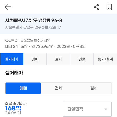
서울시 강남구 청담동 96-8
138억
서울특별시 강남구 압구정로72길 17
도로명
매물
'15. 07
630억
서울특별시 강남구 청담동 96-8
필터
매물 탐색
'24. 10
4.5억
QUAD · 제2종일반주거지역
서울특별시 강남구 압구정로72길 17
51m²
대지
241.5m²
· 연
735.96m²
· 2023년 · 5F/B2
QUAD · 제2종일반주거지역
23.18억
매물
313m²
대지
241.5m²
· 연
735.96m²
· 2023년 · 5F/B2
780억
'26. 07
실거래가
경매
토지
건물
등기/설계
47억
146억
'12. 07
'07. 08
250억
실거래가
월 1,200만
'25. 09
310억
369m²
'20. 11
매매
전세
월세
164억
매물
'24. 02
상업용건물
최근 실거래가
매매 168억
실거래
168억
145억
대지
242m²
/
연
736m²
단일면적
241억
계약일 '24. 06
'18. 02
24.06.21
'25. 03