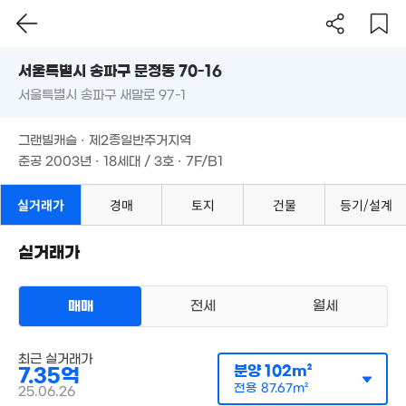
55m²
61m²
서울시 송파구 문정동 70-16
4억
월 9만
60억
서울특별시 송파구 새말로 97-1
62m²
도로명
58m²
3.97억
5. 06
서울특별시 송파구 문정동 70-16
월 30만
필터
매물 탐색
53m²
월 25만
27m²
그랜빌캐슬 · 제2종일반주거지역
61m²
서울특별시 송파구 새말로 97-1
준공 2003년 · 18세대 / 3호 · 7F/B1
월 95만
월 60만
11.5억
25m²
18m²
112m²
그랜빌캐슬 · 제2종일반주거지역
43억
'18. 04
준공 2003년 · 18세대 / 3호 · 7F/B1
월 49만
50억
39m²
월 5만
실거래가
경매
토지
건물
등기/설계
'26. 07
75억
56m²
'26. 03
4억
7.15억
실거래가
56m²
4.45억
80m²
80m²
5.85억
114m²
매매
전세
월세
44.7억
122억
'17. 10
매물
4.95억
'24. 09
월 51만
60m²
아파트
20m²
매매 7억 3500만원
최근 실거래가
60억
실거래
분양
102m²
7.35억
공급
102m²
/
전용
88m²
'26. 07
계약일 '25. 06
전용
87.67m²
25.06.26