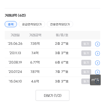
100억
'26. 03
거래내역
(6건)
7.8억
총액
공급면적당단가
전용면적당단가
'06. 0
거래일
거래금액
동/층/호
'25.06.26
7.35억
2층 2**호
등기
'20.11.13
7.4억
3층 3**호
등기
9억
0m²
'20.08.19
6.77억
6층 6**호
등기
'20.07.24
7.87억
7층 7**호
등기
m²
'15.04.10
4.6억
3층 3**호
등기
30m
더보기 (
1/2
)