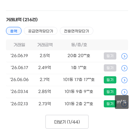
6,950만
53m²
거래내역
(216건)
월 65만
2억
8.3억
총액
공급면적당단가
전용면적당단가
62m²
87m²
'18. 10
월 47만
거래일
거래금액
동/층/호
2.54억
24m²
80m²
3.67억
'26.06.19
2.5억
20층 20**호
등기
1.48억
'12. 06
51m²
'26.06.17
2.49억
1층 1**호
등기
3,500만
25m²
'26.06.06
2.7억
101동 17층 17**호
등기
2.11억
57m²
'26.03.14
2.85억
101동 9층 9**호
등기
m²
1.13억
1.76억
'26.02.13
2.73억
101동 2층 2**호
등기
4.99억
68m²
53m²
'14. 12
30m
5.7억
더보기 (
1/44
)
5.5억
'26. 03
'21. 07