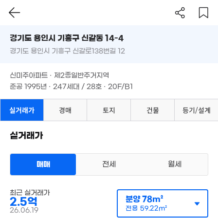
경기도 용인시 기흥구 신갈동 14-4
5.3억
경기도 용인시 기흥구 신갈로138번길 12
도로명
108m²
경기도 용인시 기흥구 신갈동 14-4
필터
매물 탐색
신미주아파트 · 제2종일반주거지역
경기도 용인시 기흥구 신갈로138번길 12
준공 1995년 · 247세대 / 28호 · 20F/B1
신미주아파트 · 제2종일반주거지역
준공 1995년 · 247세대 / 28호 · 20F/B1
8,500만
63m²
실거래가
경매
토지
건물
등기/설계
1.65억
1.45억
5,513만
61m²
실거래가
136m²
27m²
매매
전세
월세
아파트
최근 실거래가
매매 3억 7500만원
실거래
2.2억
분양
78m²
2.5억
공급
112m²
/
전용
85m²
73m²
3.5억
계약일 '26. 07
전용
59.22m²
26.06.19
84m²