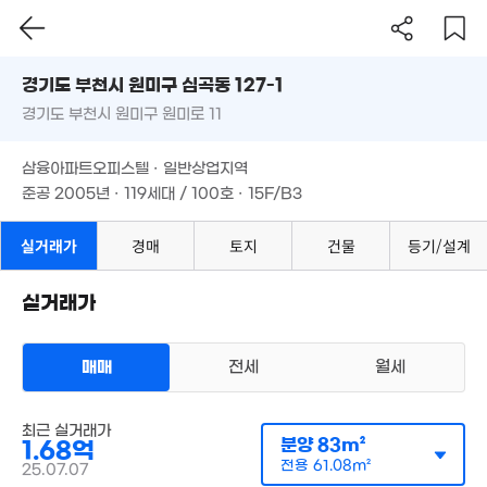
2.35억
'22. 05
매물
2.7억
1.25억
93m²
경기도 부천시 원미구 심곡동 127-1
86m²
경매
45m²
5,300만
경기도 부천시 원미구 원미로 11
도로명
56m²
4.75억
경기도 부천시 원미구 심곡동 127-1
필터
매물 탐색
76m²
삼융아파트오피스텔 · 일반상업지역
경기도 부천시 원미구 원미로 11
준공 2005년 · 119세대 / 100호 · 15F/B3
500만
9m²
2.43억
12.1억
106m²
20억
삼융아파트오피스텔 · 일반상업지역
'06. 04
853m²
4.74억
준공 2005년 · 119세대 / 100호 · 15F/B3
121m²
8.2억
65.82억
'21. 0
'26.08.04.
실거래가
경매
토지
건물
등기/설계
6,000만
8,0
.85억
26m²
3.2억
'19.
1.03억
94m²
96m²
39m²
실거래가
2.08억
59m²
4.5억
'22. 07
2.05억
22.7억
128m²
매매
전세
월세
2억
5,400만
'16. 10
주상복합
43m²
32m²
매매 1억 6800만원
실거래
1.05억
공급
83m²
/
전용
61m²
54m²
계약일 '25. 07
최근 실거래가
분양
83m²
1.68억
전용
61.08m²
25.07.07