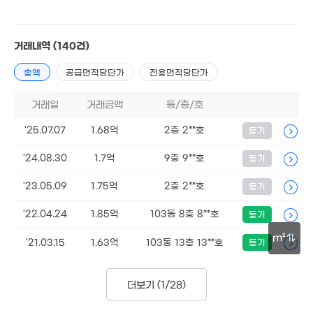
5.3
50m
3,299만
거래내역
(140건)
'25. 10
16.
'25.
4억
총액
매물
공급면적당단가
전용면적당단가
43m²
거래일
거래금액
동/층/호
'25.07.07
1.68억
2층 2**호
등기
6.25억
3억
1.92억
'13. 10
'24.08.30
1.7억
9층 9**호
4.1억
등기
85m²
'17. 03
'17. 08
3억
'25. 06
'23.05.09
1.75억
2층 2**호
등기
3.35억
9,0
.8억
78m²
'25.
9m²
3.67억
'22.04.24
1.85억
103동 8층 8**호
등기
'07. 04
1.5억
53m²
m²
'21.03.15
1.63억
103동 13층 13**호
등기
04억
4.4억
1.57억
5억
2m²
'26. 01
1.8억
66m²
71m²
30m
1.43억
60m²
'25. 03
더보기 (
1/28
)