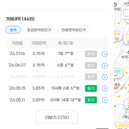
거래내역
(46건)
총액
공급면적당단가
전용면적당단가
3.25억
1
'16. 02
'
거래일
거래금액
동/층/호
'26.07.16
3.75억
7층 7**호
등기
'26.06.07
3.75억
6층 6**호
등기
3,200만
36m²
'26.05.15
3.85억
6층 6**호
등기
'26.05.15
3.85억
104동 6층 6**호
등기
'26.05.11
3.89억
101동 14층 14**호
등기
'
더보기 (
1/10
)
2,250