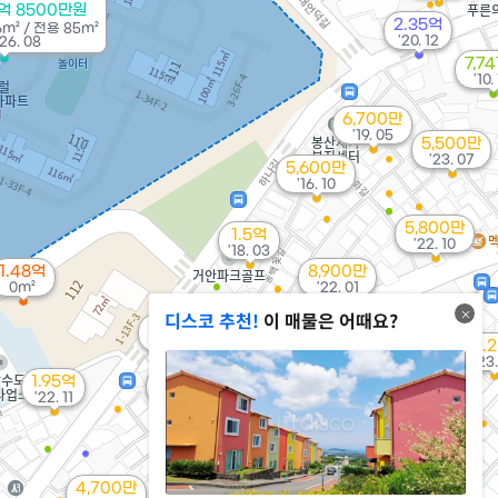
억 8500만원
2.35억
6m²
/
전용
85m²
'20. 12
26. 08
7,7
'10.
6,700만
'19. 05
5,500만
'23. 07
5,600만
'16. 10
5,800만
1.5억
'22. 10
'18. 03
1.48억
8,900만
0m²
'22. 01
디스코 추천!
이 매물은 어때요?
8,800만
2.9억
2.15억
'19. 04
'21. 05
'21. 10
1.
'23.
4,000만
1.95억
'17. 06
'22. 11
1억
'22. 06
1.5억
4,700만
'20. 11