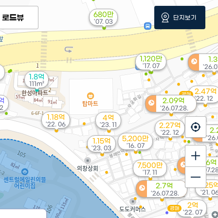
680만
로드뷰
단지보기
'07. 03
1,120만
1.
'17. 07
'26.0
2
1.8억
111m²
2.47억
경매
'22. 12
5억
2.09억
02
'26.07.28.
1.18억
4억
'22. 06
'23. 11
2.27억
2.
'22. 12
'26.
5,200만
1.15억
'16. 07
'23. 03
2.46억
7,500만
'26.07.28
'17. 11
1.25
2.7억
'21. 0
'26.07.28.
2억
경매
'22. 07