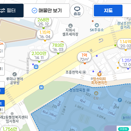
3.2억
필터
매물만 보기
지도
'19. 10
268만
'25. 12
1.15억
'16. 04
1.14억
7억
783만
'20. 0
m²
'16. 03
도
2,100만
1억
'14. 11
72m²
1.2
'17. 
정
2
액
가
1,756만
아파트