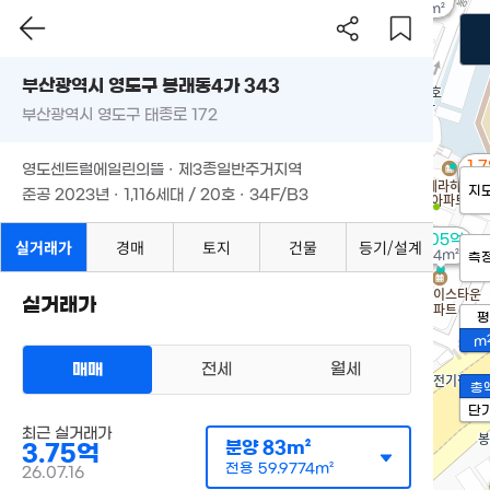
90m²
부산광역시 영도구 봉래동4가 343
부산광역시 영도구 태종로 172
1.
영도센트럴에일린의뜰 · 제3종일반주거지역
86
지
준공 2023년 · 1,116세대 / 20호 · 34F/B3
2.05억
실거래가
경매
토지
건물
등기/설계
104m²
측
실거래가
평
m
매매
전세
월세
총
단
최근 실거래가
분양
83m²
3.75억
전용
59.9774m²
26.07.16