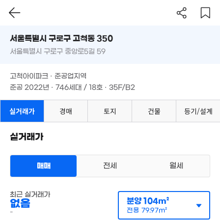
서울시 구로구 고척동 350
9.5억
9.9억
1.42억
서울특별시 구로구 중앙로5길 59
도로명
'21. 05
'21. 01
'23. 07
서울특별시 구로구 고척동 350
필터
매물 탐색
고척아이파크 · 준공업지역
1.6억
서울특별시 구로구 중앙로5길 59
2.3억
2.85억
3.18억
47m²
준공 2022년 · 746세대 / 18호 · 35F/B2
63m²
42m²
78m²
고척아이파크 · 준공업지역
24.66억
10.55억
'18. 07
준공 2022년 · 746세대 / 18호 · 35F/B2
3.04억
'14. 12
72m²
6.7억
5억
84m²
실거래가
경매
토지
건물
등기/설계
83m²
3억
53m²
2.85억
1.97억
42m²
55m²
실거래가
2.1억
51m²
7.7억
2.1억
매매
전세
월세
1.38억
0m²
34m²
33m²
아파트
최근 실거래가
월세 2억 3400만원/51만원
실거래
분양
104m²
없음
공급
84m²
/
전용
65m²
계약일 '26. 08
전용
79.97m²
-