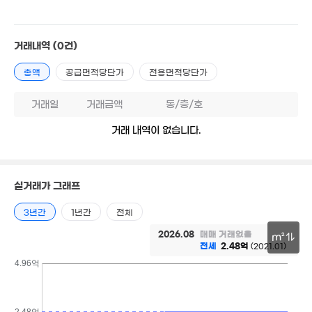
7.3억
거래내역
(0건)
15. 03
2.03억
34m²
총액
공급면적당단가
전용면적당단가
1.2억
36m²
거래일
거래금액
동/층/호
거래 내역이 없습니다.
1.
83
월 79만
87m²
.7억
1m²
실거래가 그래프
10.45억
107m²
10억
3년간
1년간
전체
'09. 11
2026.08
매매 거래없음
m²
전세
2.48억
(2021.01)
50m
4.96억
60억
'26. 03
2.48억