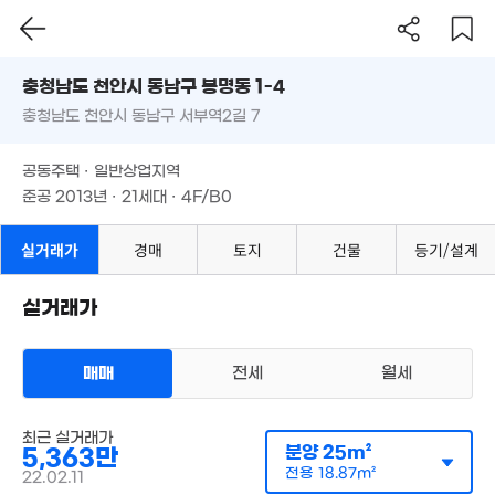
5.08억
26.61억
0m²
충청남도 천안시 동남구 봉명동 1-4
22.3억
'22. 03
4,660만
'22. 11
충청남도 천안시 동남구 서부역2길 7
'25. 02
도로명
17억
6.58억
충청남도 천안시 동남구 봉명동 1-4
필터
'22. 03
매물 탐색
2,344만
'22. 03
공동주택 · 일반상업지역
5,970만
'26. 07
충청남도 천안시 동남구 서부역2길 7
준공 2013년 · 21세대 · 4F/B0
'26. 07
공동주택 · 일반상업지역
2.9억
준공 2013년 · 21세대 · 4F/B0
1.4억
123m²
10.35억
'06. 12
'21. 01
12억
실거래가
11.9억
경매
토지
건물
등기/설계
'21. 12
'18. 08
9,300만
6,766만
'25. 02
'26. 07
15.2억
15억
실거래가
'21. 02
'13. 01
매매
전세
월세
7.4억
19. 08
다세대
35.5억
최근 실거래가
매매 5363만원
'22. 02
실거래
분양
25m²
5,363만
공급
25m²
/
전용
19m²
계약일 '22. 02
전용
18.87m²
22.02.11