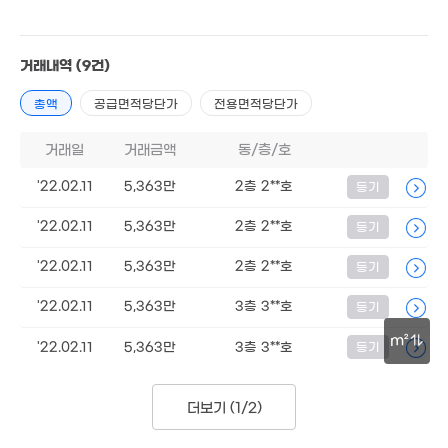
2.05억
1.98억
101m²
'14. 09
4.3억
'22. 05
3억
거래내역
(9건)
'20. 04
17억
8,331만
월 29만
'22. 02
'22. 02
29m²
총액
공급면적당단가
전용면적당단가
거래일
거래금액
동/층/호
1.85억
4.2억
'21. 03
'22.02.11
5,363만
2층 2**호
'22. 02
등기
9,000만
'22.02.11
5,363만
2층 2**호
등기
'13. 04
10만
1.92억
'11. 11
1.34억
'06. 09
'22.02.11
5,363만
2층 2**호
등기
'22. 04
1.45억
8,400만
'26. 02
'21. 08
'22.02.11
5,363만
3층 3**호
등기
6,000만
1.9억
'25. 06
'15. 11
m²
'22.02.11
5,363만
3층 3**호
등기
8,000만
'26. 06
30m
더보기 (
1/2
)