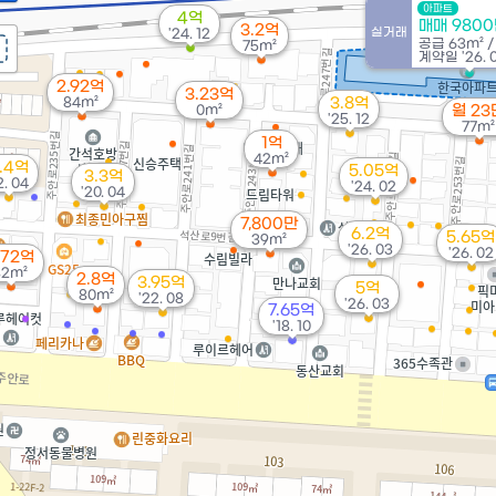
아파트
4억
매매 980
3.2억
실거래
'24. 12
공급
63m²
75m²
계약일 '26. 
2.92억
3.23억
84m²
3.8억
0m²
월 23
'25. 12
77m²
1억
42m²
.4억
5.05억
3.3억
2. 04
'24. 02
'20. 04
7,800만
6.2억
5.65억
39m²
'26. 03
'26. 02
.72억
82m²
2.8억
3.95억
5억
80m²
'22. 08
'26. 03
7.65억
'18. 10