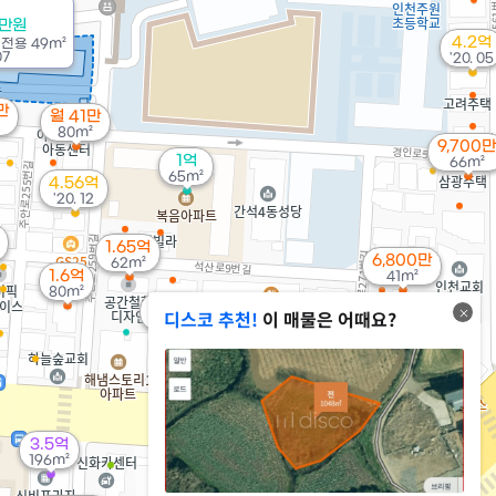
0만원
4.2억
/
전용
49m²
07
'20. 05
만
월 41만
80m²
9,700만
1억
66m²
65m²
4.56억
'20. 12
1.65억
6,800만
62m²
1.6억
41m²
80m²
2.35억
디스코 추천!
이 매물은 어때요?
72m²
3.5억
26억
196m²
'25. 12