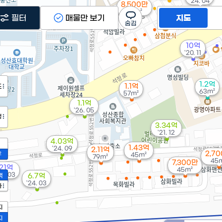
'24. 04
8,500만
40m²
필터
매물만 보기
지도
10억
'20. 11
1.2억
1.1억
도
63m²
57m²
1.1억
'26. 05
정
3.34억
'21. 12
4.03억
1.43억
'24. 09
2.11억
2,7
2
45m²
79m²
45
7,300만
21억
45m²
13. 03
액
6.7억
'24. 03
가
지
지