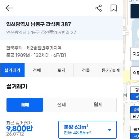
인천광역시 남동구 간석동 387
인천광역시 남동구 주안로259번길 27
한국주택 · 제2종일반주거지역
지
준공 1989년 · 132세대 · 6F/B1
실거래가
경매
토지
건물
등기/설계
측
실거래가
평
m
매매
전세
월세
'
총
단
최근 실거래가
분양
63m²
9,800만
필
전용
48.56m²
26.07.12
단