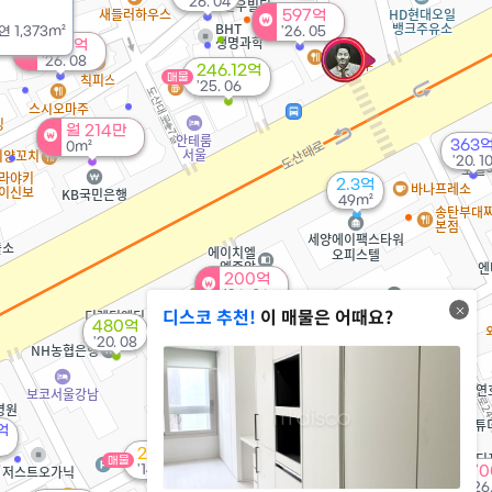
'26. 04
597억
연
1,373m²
'26. 05
200억
'26. 08
246.12억
매물
'25. 06
월 214만
363
0m²
'20. 1
2.3억
49m²
200억
'26. 06
디스코 추천!
이 매물은 어때요?
480억
76억
매물
'20. 08
'21. 02
137억
매물
'24. 03
370억
억
'26. 06
20.4억
매물
'14. 01
70
6.95억
'26