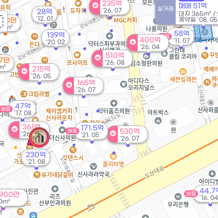
57.5억
235억
매매 51억
'14. 06
실거래
'26. 07
28억
대지
365m²
/
'12. 01
계약일 '08. 05
 90만
26m²
58억
139억
매물
400억
'11. 07
'20. 02
'26. 04
510억
97만
'26. 08
m²
215억
'26. 05
165억
'26. 07
47억
매물
'17. 08
361억
171.5억
530억
매물
'26. 06
'21. 05
'26. 07
230억
'21. 08
44.7
 900만
매물
'16. 04
0m²