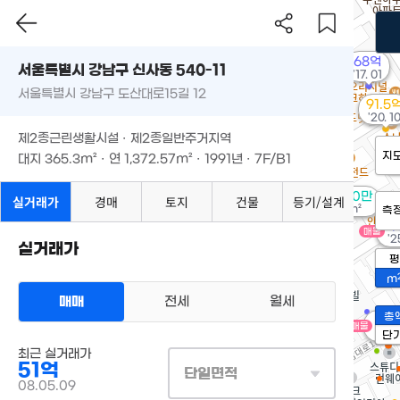
68억
서울특별시 강남구 신사동 540-11
'17. 01
서울특별시 강남구 도산대로15길 12
91.5
'20. 1
제2종근린생활시설 · 제2종일반주거지역
월
지
대지
365.3m²
· 연
1,372.57m²
· 1991년 · 7F/B1
월 210만
실거래가
경매
토지
건물
등기/설계
74m²
측
4
매물
'2
실거래가
평
m
매매
전세
월세
총
1.7
매물
55m
단
최근 실거래가
51억
단일면적
08.05.09