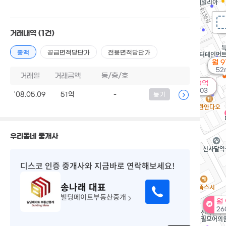
월
거래내역
(1건)
총액
공급면적당단가
전용면적당단가
월 
52
거래일
거래금액
동/층/호
200억
'26. 03
'08.05.09
51억
-
등기
우리동네 중개사
디스코 인증 중개사
와 지금바로 연락해보세요!
송나래
대표
빌딩메이트부동산중개
월
26