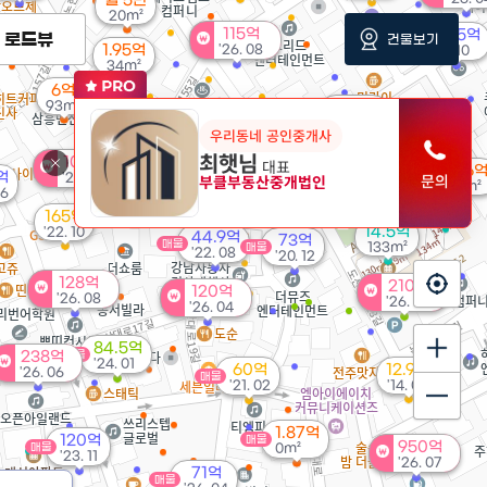
월 5만
20m²
115억
27.5억
로드뷰
건물보기
매물
1.95억
'26. 08
'11. 10
34m²
6억
93m²
20.5억
매물
'15. 07
우리동네 공인중개사
115억
최햇님
'26. 08
100억
월 95만
대표
5.56
억
'26. 08
부클부동산중개법인
24m²
96m²
06
165억
14.5억
'22. 10
44.9억
73억
매물
133m²
매물
'22. 08
'20. 12
128억
210억
120억
'26. 08
'26. 08
'26. 04
84.5억
238억
매물
'24. 01
60억
12.9억
'26. 06
매물
'21. 02
'14. 05
1.87억
120억
매물
950억
매물
0m²
'23. 11
'26. 07
71억
매물