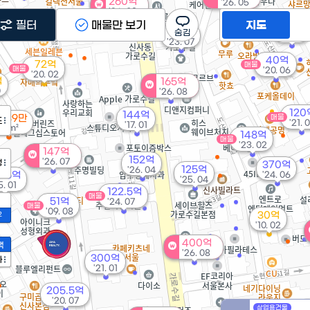
260억
'26. 05
'26. 08
필터
매물만 보기
지도
32억
122억
매물
'11. 02
'23. 07
40억
72억
매물
매물
'20. 06
'20. 02
억
165억
0
'26. 08
120
144억
 139만
매물
도
'21. 
'17. 01
61m²
148억
매물
'23. 02
147억
152억
'26. 07
정
370억
125억
'26. 04
9.5억
'24. 06
'25. 04
5. 01
122.5억
매물
51억
'24. 07
매물
'09. 08
30억
2
'10. 02
400억
액
억
'26. 08
300억
²
가
'21. 01
205.5억
'20. 07
상업용건물