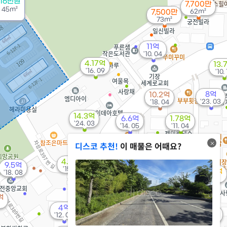
/16만원
7,700만
용
45m²
62m²
7,500만
73m²
11억
'10. 04
4.17억
13.
'16. 09
'10.
8억
10.2억
'23. 03
'18. 04
14.3억
6.6억
1.78억
'24. 03
'14. 05
'11. 04
디스코 추천!
이 매물은 어때요?
2.19억
'12. 02
17억
4.19억
'22. 10
9.5억
'15. 01
12.47억
'18. 08
'19. 12
1.31억
'09. 09
억
4억
10.41억
3.7억
'12. 09
'16. 12
'14. 09