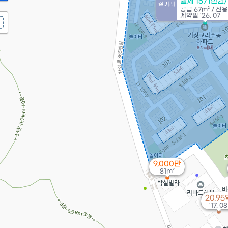
월세 1571만원
실거래
공급
67m²
/
전
계약일 '26. 07
9,000만
81m²
20.95
'17. 08