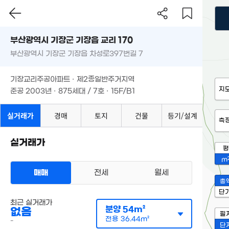
부산광역시 기장군 기장읍 교리 170
부산광역시 기장군 기장읍 차성로397번길 7
기장교리주공아파트 · 제2종일반주거지역
지
준공 2003년 · 875세대 / 7호 · 15F/B1
실거래가
경매
토지
건물
등기/설계
측
실거래가
평
m
매매
전세
월세
총
단
최근 실거래가
분양
54m²
없음
필
전용
36.44m²
-
단