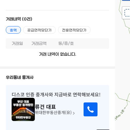
거래내역
(0건)
총액
공급면적당단가
전용면적당단가
거래일
거래금액
동/층/호
거래 내역이 없습니다.
우리동네 중개사
디스코 인증 중개사
와 지금바로 연락해보세요!
류건
대표
위대한부동산중개(유)