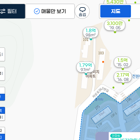
5,430만
'19. 05
필터
매물만 보기
지도
3,100만
'19. 05
1.8억
98m²
도
1.5억
'15. 02
1.79억
97m²
정
2.17억
'16. 08
2
액
가
지
아파트
지