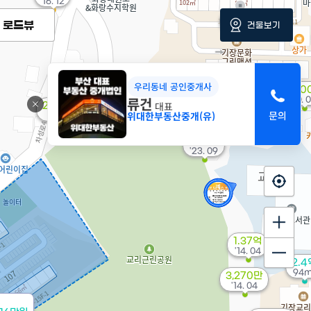
'16. 12
1.36억
로드뷰
건물보기
102m²
우리동네 공인중개사
2,00
류건
'10. 
1.15억
대표
2,300만
1.16억
82m²
위대한부동산중개(유)
'24. 05
'12. 12
400만
'23. 09
1.37억
'14. 04
2.4
94m
3,270만
'14. 04