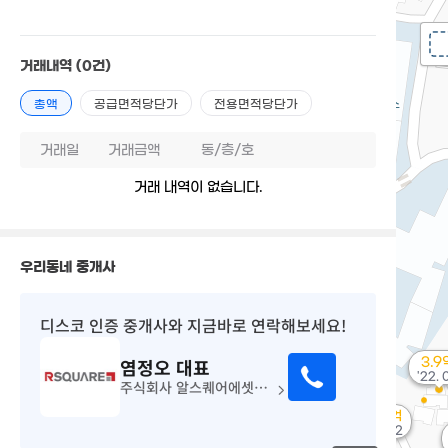
거래내역
(0건)
총액
공급면적당단가
전용면적당단가
거래일
거래금액
동/층/호
거래 내역이 없습니다.
우리동네 중개사
디스코 인증 중개사
와 지금바로 연락해보세요!
염정오
대표
3.9
'22. 
주식회사 알스퀘어에셋부동산중개
3.9억
'09. 12