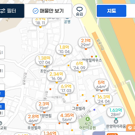
필터
매물만 보기
지도
3.9억
'18. 11
2.1억
29m²
1.8억
'10. 04
도
1.38억
'07. 04
6억
'24. 09
정
2.34억
'16. 06
5억
6.9억
64m²
'17. 03
2
억
16.3억
'24. 04
2.3억
액
73m²
1.63억
가
28m²
4.35억
2.8억
56m²
46m²
1.34억