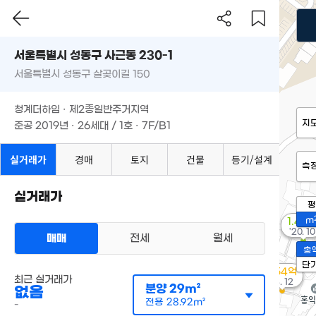
서울특별시 성동구 사근동 230-1
서울특별시 성동구 살곶이길 150
청계더하임 · 제2종일반주거지역
지
준공 2019년 · 26세대 / 1호 · 7F/B1
실거래가
경매
토지
건물
등기/설계
측
실거래가
평
m
1.44
'20. 10
매매
전세
월세
총
단
3.54억
최근 실거래가
'13. 12
분양
29m²
없음
전용
28.92m²
-