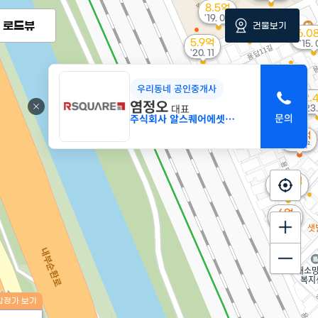
8.5억
'19. 04
로드뷰
건물보기
6.0
5.9억
'15.
'20. 11
4.5억
우리동네 공인중개사
'25. 12
12.
염정오
대표
'23
2.4억
주식회사 알스퀘어에셋부동산중개
113m²
5.5억
36m²
6.95억
'17. 05
6억
38m²
감정가 보기