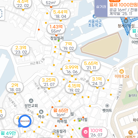
다세대
4.6억
52m²
월세 1000만원
'22. 02
실거래
공급
16m²
/
전
5.44억
계약일 '25. 11
'18. 04
1.43억
월
55m²
5
7억
2.3억
'19. 02
'23. 02
5.65억
3.99억
'21. 11
'16. 06
3.1억
3.25억
'24. 11
'21. 07
2억
4.15억
'18. 03
'19. 02
월 65만
억
16m²
02
4.34억
'19. 07
100억
월 49만
'26. 07
29m²