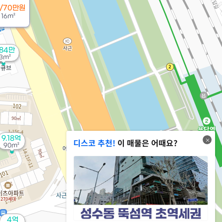
/70만원
용
16m²
 84만
3m²
9.18억
디스코 추천!
이 매물은 어때요?
90m²
4억