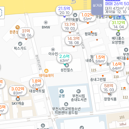
매매 26억 5
실거래
21.5억
대지
22억
472m²
/
계약일 '12. 10
'20. 10
'22. 01
1.02억
51m²
31.12억
13.1억
'14. 04
'19. 03
31억
'18. 06
14.3억
'18. 08
2.6억
1.5억
63m²
59m²
1.6억
64m²
1.8억
5억
67m²
58억
²
3.02억
'15. 03
83m²
45억
m²