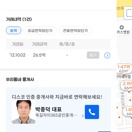
거래내역
(1건)
총액
공급면적당단가
전용면적당단가
거래일
거래금액
동/층/호
'12.10.02
26.5억
-
등기
1.47억
62m²
우리동네 중개사
2.1
66m
디스코 인증 중개사
와 지금바로 연락해보세요!
박종덕
대표
1.
옥길자이365공인중개사사무소
66