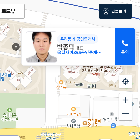
로드뷰
건물보기
우리동네 공인중개사
4.7억
박종덕
대표
107m²
옥길자이365공인중개사사무소