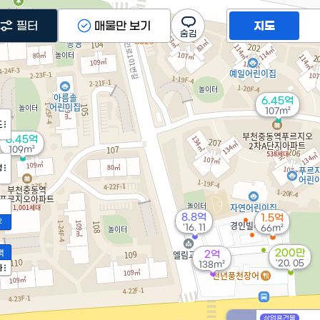
필터
매물만 보기
지도
6.45억
107m²
도
6.45억
109m²
정
8.8억
1.5억
2
'16. 11
66m²
200만
액
2억
'20. 05
138m²
가
상업용건물