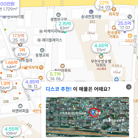
22억
000만원
'24. 03
16.5억
연
1,729m²
'16. 12
25.5억
2.15억
'17. 07
83m²
17.5억
'25. 03
4.65억
1억
111m²
47m²
1.66억
64m²
5.7억
'14. 06
4.85억
1.3억
37.6억
'18. 12
디스코 추천!
이 매물은 어때요?
56m²
'24. 07
4.55억
109m²