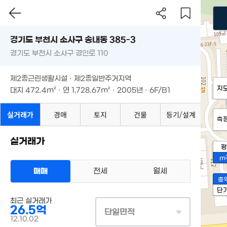
경기도 부천시 소사구 송내동 385-3
경기도 부천시 소사구 경인로 110
제2종근린생활시설 · 제2종일반주거지역
지
대지
472.4m²
· 연
1,728.67m²
· 2005년 · 6F/B1
실거래가
경매
토지
건물
등기/설계
측
실거래가
평
m
매매
전세
월세
총
단
최근 실거래가
26.5억
단일면적
12.10.02