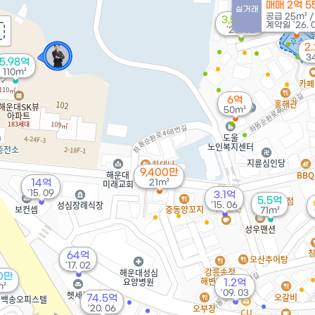
매매 2억 5
실거래
공급
25m²
3,500만
계약일 '26. 
'26. 02
2
3
5.98억
110m²
6억
50m²
9,400만
14억
21m²
'15. 09
3.1억
5.5억
'15. 06
71m²
64억
'17. 02
00만
1.2억
m²
'09. 03
74.5억
'20. 06