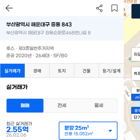
부산광역시 해운대구 중동 843
부산광역시 해운대구 좌동순환로468번나길 8
후스 · 제3종일반주거지역
지
준공 2020년 · 26세대 · 5F/B0
실거래가
경매
토지
건물
등기/설계
측
실거래가
평
m
매매
전세
월세
총
단
최근 실거래가
분양
25m²
2.55억
전용
15.052m²
26.02.06