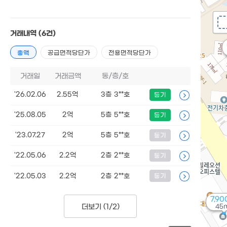
거래내역
(6건)
총액
공급면적당단가
전용면적당단가
거래일
거래금액
동/층/호
'26.02.06
2.55억
3층 3**호
등기
'25.08.05
2억
5층 5**호
등기
'23.07.27
2억
5층 5**호
등기
'22.05.06
2.2억
2층 2**호
등기
'22.05.03
2.2억
2층 2**호
등기
7,9
더보기 (
1/2
)
45