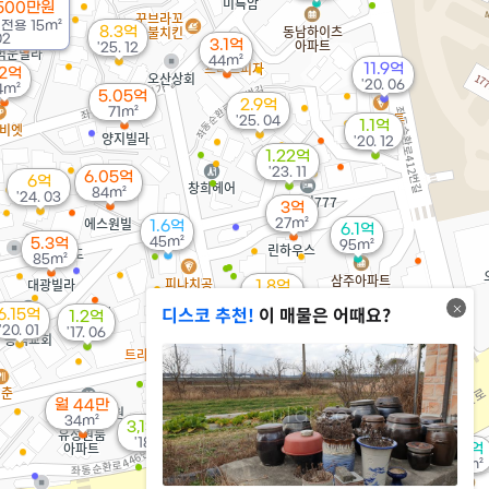
500만원
/
전용
15m²
8.3억
02
3.1억
'25. 12
44m²
11.9억
.2억
'20. 06
4m²
5.05억
2.9억
71m²
'25. 04
1.1억
'20. 12
1.22억
'23. 11
6.05억
6억
84m²
'24. 03
3억
27m²
1.6억
6.1억
45m²
5.3억
95m²
85m²
1.8억
'06. 03
디스코 추천!
이 매물은 어때요?
6.15억
1.2억
'20. 01
4억
'17. 06
62.4억
7.63억
72m²
'23. 10
'22. 01
2.2억
월 44만
98m²
34m²
3,130만
'18. 10
2.1억
73m²