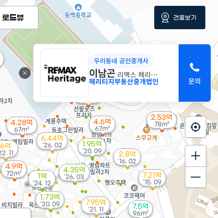
로드뷰
건물보기
우리동네 공인중개사
이남곤
리맥스 헤리티지
헤리티지부동산중개법인
3.81억
84m²
2.53억
4.6억
4.28억
78m²
67m²
67m²
6.44억
1.95억
'26. 02
6억
'20. 09
22. 11
2.8억
'16. 02
4.9억
4.35억
72m²
7.21억
1억
'26. 03
'15. 09
'24. 12
1.73억
7.95억
'20. 09
7.5억
'21. 11
96m²