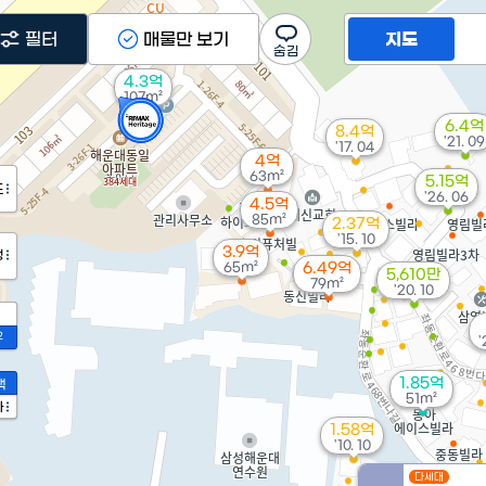
필터
매물만 보기
지도
4.3억
107m²
6.4억
8.4억
'21. 09
'17. 04
4억
63m²
5.15억
도
'26. 06
4.5억
85m²
2.37억
'15. 10
3.9억
정
65m²
6.49억
5,610만
79m²
'20. 10
2
'
1.85억
액
51m²
가
1.58억
'10. 10
다세대