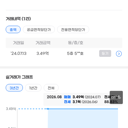
거래내역
(1건)
총액
공급면적당단가
전용면적당단가
43억
매물
'22. 03
거래일
거래금액
동/층/호
'24.07.13
3.49억
5층 5**호
등기
실거래가 그래프
3년간
1년간
전체
2026.08
매매
3.49억
전세가율
(2024.07)
m²
전세
3.1억
88.83%
(2026.06)
30m
3.49억