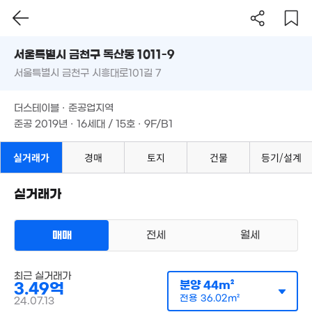
서울시 금천구 독산동 1011-9
2.5억
44.5억
서울특별시 금천구 시흥대로101길 7
도로명
43m²
'16. 09
서울특별시 금천구 독산동 1011-9
필터
매물 탐색
177억
더스테이블 · 준공업지역
서울특별시 금천구 시흥대로101길 7
'21. 11
준공 2019년 · 16세대 / 15호 · 9F/B1
2.9억
50m²
더스테이블 · 준공업지역
준공 2019년 · 16세대 / 15호 · 9F/B1
3억
'21. 12
실거래가
경매
토지
건물
등기/설계
20.9억
월 75만
'22. 01
31m²
실거래가
10.25억
2.5억
'18. 09
57m²
2.34억
40m²
매매
전세
월세
45억
'26. 08
오피스텔
최근 실거래가
2.58억
매매 2억 9900만원
실거래
분양
44m²
3.49억
46m²
공급
33m²
/
전용
27m²
계약일 '24. 07
전용
36.02m²
24.07.13