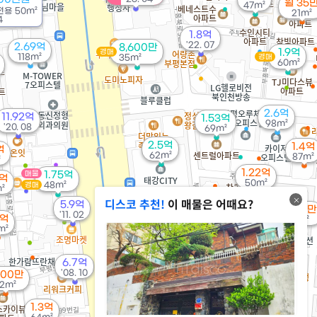
월 35
47m²
전용
50m²
21m²
4
1.8억
'22. 07
2.69억
8,600만
1.9억
경매
118m²
35m²
경매
60m²
2.6억
11.92억
1.53억
98m²
'20. 08
69m²
2.5억
1.4억
억
62m²
87m²
²
1.22억
매물
1.75억
6억
50m²
48m²
경매
²
8,300만
디스코 추천!
이 매물은 어때요?
5.9억
44m²
7,500만
'11. 02
6억
43m²
m²
1.15억
48m²
8,600만
6.7억
56m²
1.75억
'08. 10
500만
85m²
2m²
1.3억