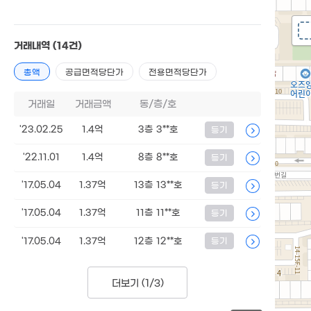
거래내역
(14건)
총액
공급면적당단가
전용면적당단가
거래일
거래금액
동/층/호
'23.02.25
1.4억
3층 3**호
등기
'22.11.01
1.4억
8층 8**호
등기
'17.05.04
1.37억
13층 13**호
등기
'17.05.04
1.37억
11층 11**호
등기
'17.05.04
1.37억
12층 12**호
등기
더보기 (
1/3
)