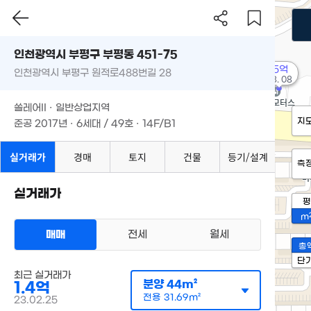
인천광역시 부평구 부평동 451-75
15억
인천광역시 부평구 원적로488번길 28
'23. 08
쏠레어II · 일반상업지역
지
준공 2017년 · 6세대 / 49호 · 14F/B1
실거래가
경매
토지
건물
등기/설계
측
실거래가
평
m
매매
전세
월세
총
단
최근 실거래가
분양
44m²
1.4억
전용
31.69m²
23.02.25