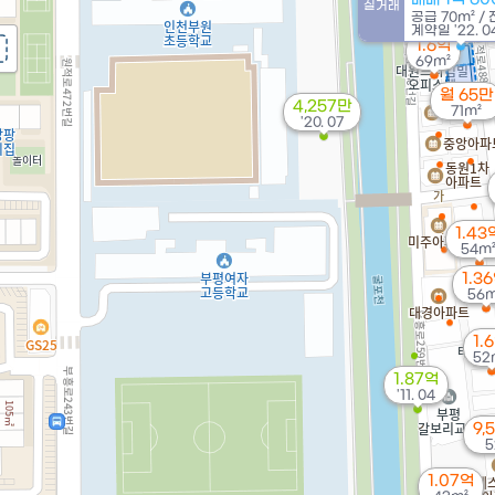
47m²
실거래
공급
70m²
/
계약일 '22. 0
1.6억
69m²
월 65만
4,257만
71m²
'20. 07
1.43
54m
1.3
56m
1.
52
1.87억
'11. 04
9,
5
1.07억