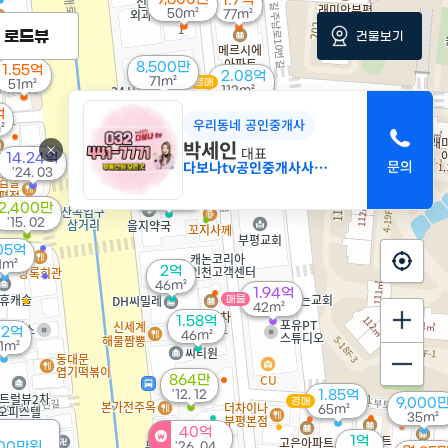
1.7억
50m²
77m²
로드뷰
건물보기
8,500만
1.55억
2.08억
71m²
경매
51m²
112m²
억
우리동네 공인중개사
²
4.25억
박세인
68m²
대표
14.24억
다보나tv공인중개사사무소
'24. 03
7,200만
경매
27m²
2,400만
'15. 02
05억
1m²
2억
46m²
1.94억
매물
42m²
1.58억
12억
46m²
1m²
864만
'12. 12
1.85억
경매
9,000
65m²
35m²
40억
1억
000만원
'26. 04