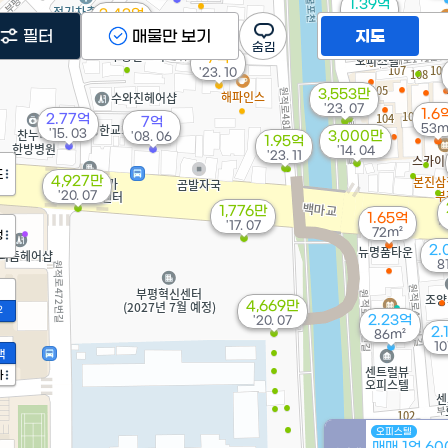
1.39억
3.43억
74m²
'24. 02
필터
매물만 보기
지도
7억
'23. 10
3,553만
'23. 07
1.6
2.77억
7억
53m
'15. 03
3,000만
'08. 06
1.95억
'14. 04
'23. 11
도
4,927만
'20. 07
1,776만
1.65억
'17. 07
72m²
정
2.
8
4,669만
2
2.23억
'20. 07
2.
86m²
10
액
가
1.43억
오피스텔
매매 1억 6