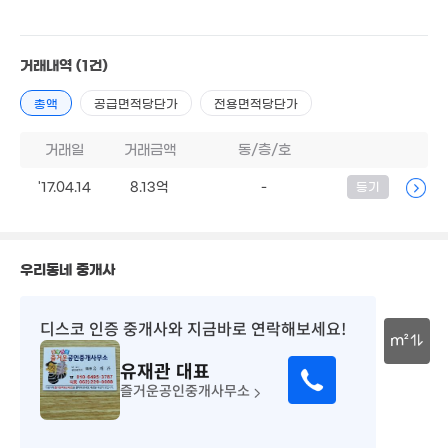
1.8억
'14. 06
거래내역
(1건)
6.25억
1.13억
'18. 02
8,000만
'22. 12
'22. 10
총액
공급면적당단가
전용면적당단가
1.45억
'19. 09
거래일
거래금액
동/층/호
'17.04.14
8.13억
-
등기
3.45억
'19. 03
1.67억
4,000만
'19. 09
'20. 04
2억
우리동네 중개사
'17. 02
디스코 인증 중개사
와 지금바로 연락해보세요!
m²
9,800만
유재관
대표
'20. 08
30m
즐거운공인중개사무소
3.45억
'21. 03