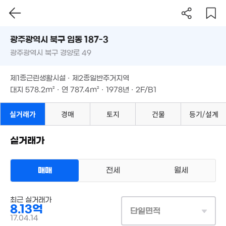
6.7억
8억
'26. 04
1.6억
광주시 북구 임동 187-3
'22. 01
'15. 10
광주광역시 북구 경양로 49
도로명
1.
6.3억
'18.
광주광역시 북구 임동 187-3
필터
매물 탐색
07억
'23. 07
8,700만
제1종근린생활시설 · 제2종일반주거지역
2. 06
광주광역시 북구 경양로 49
91m²
대지
578.2m²
· 연
787.4m²
· 1978년 · 2F/B1
4.5억
제1종근린생활시설 · 제2종일반주거지역
'22. 04
대지
578.2m²
· 연
787.4m²
· 1978년 · 2F/B1
6억
1.47억
3.1억
'18. 09
2.6억
'12. 12
'17. 11
실거래가
경매
토지
'24. 03
건물
등기/설계
1.21억
1.78억
7.5억
'14. 04
'18. 10
'24. 09
실거래가
4.1억
'23. 12
1.7억
2.38억
8.7억
15. 07
79m²
'16. 09
매매
전세
월세
2.3
2.18억
상업용건물
'22.
최근 실거래가
매매 8억 1312만원
'17. 04
실거래
8.13억
대지
578m²
/
연
783m²
단일면적
계약일 '17. 04
17.04.14