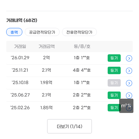
2.2억
99m²
2,750만
1.12억
13m²
39m²
거래내역
(68건)
9억
'14. 11
10.6
총액
공급면적당단가
전용면적당단가
'16. 0
3억
107m²
거래일
거래금액
동/층/호
'26.01.29
2억
1층 1**호
등기
3억
71m²
'25.11.21
2.1억
4층 4**호
등기
1.5억
133m²
'25.10.18
1.98억
1층 1**호
등기
2.85억
43m²
'25.06.27
2.1억
2층 2**호
등기
1.85억
m²
162m²
'25.02.26
1.85억
2층 2**호
등기
30m
3.45억
88m²
더보기 (
1/14
)