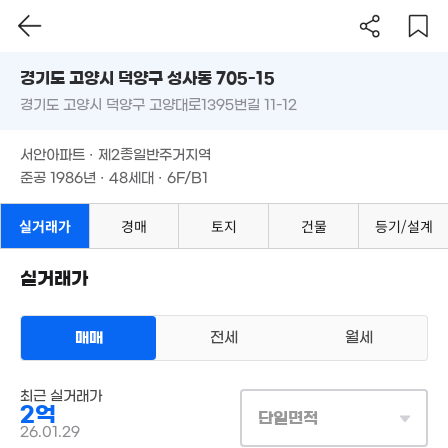
경기도 고양시 덕양구 성사동 705-15
2.66억
5,378
경기도 고양시 덕양구 고양대로1395번길 11-12
39m²
도로명
,500만
21.94억
'21. 02
69m²
4,947만
'21. 02
경기도 고양시 덕양구 성사동 705-15
필터
매물 탐색
3.3억
'21. 02
서안아파트 · 제2종일반주거지역
1,840만
0m²
경기도 고양시 덕양구 고양대로1395번길 11-12
준공 1986년 · 48세대 · 6F/B1
'21. 02
3.36억
101.76억
0m²
'21. 02
1.19억
서안아파트 · 제2종일반주거지역
10.26억
'21. 02
'21. 02
준공 1986년 · 48세대 · 6F/B1
658만
7,500만
실거래가
경매
토지
건물
등기/설계
'21. 02
'24. 11
2.75억
0m²
6.7억
9,600만
'16. 06
실거래가
47m²
1.8억
40m²
매매
전세
월세
1.7억
40m²
아파트
최근 실거래가
매매 2억
실거래
7.2억
2억
공급
58m²
/
전용
45m²
2,750만
단일면적
'20. 08
계약일 '26. 01
40m²
26.01.29