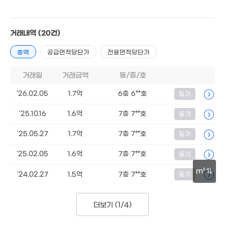
거래내역
(20건)
9.6억
총액
공급면적당단가
전용면적당단가
157m²
거래일
거래금액
동/층/호
7.9억
219m²
'26.02.05
1.7억
6층 6**호
등기
14.5억
'25.10.16
1.6억
7층 7**호
등기
'14. 03
2.8억
'08. 05
'25.05.27
1.7억
7층 7**호
등기
'25.02.05
1.6억
7층 7**호
등기
18억
1
'16. 08
'09
m²
'24.02.27
1.5억
7층 7**호
등기
30m
더보기 (
1/4
)