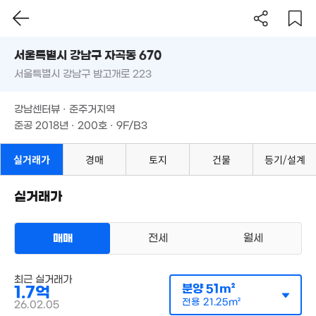
서울시 강남구 자곡동 670
서울특별시 강남구 밤고개로 223
도로명
서울특별시 강남구 자곡동 670
필터
매물 탐색
강남센터뷰 · 준주거지역
서울특별시 강남구 밤고개로 223
준공 2018년 · 200호 · 9F/B3
강남센터뷰 · 준주거지역
준공 2018년 · 200호 · 9F/B3
실거래가
경매
토지
건물
등기/설계
실거래가
매매
전세
월세
1.46억
48m²
오피스텔
매매 1억 7000만원
최근 실거래가
실거래
분양
51m²
1.7억
공급
51m²
/
전용
21m²
계약일 '26. 02
전용
21.25m²
26.02.05