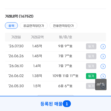
거래내역
(1675건)
총액
공급면적당단가
전용면적당단가
3.83억
'06. 08
7억
15. 04
거래일
거래금액
동/층/호
6.9억
'26.07.30
1.45억
9층 9**호
등기
2.1억
18. 10
112m²
21.25억
'26.06.26
1.45억
7층 7**호
등기
'14. 12
'26.06.10
1.4억
7층 7**호
등기
16
7.92억
'25
'17. 03
'26.06.02
1.38억
109동 11층 11**호
등기
2.4억
m²
'26.05.30
1.5억
6층 6**호
등기
'07. 08
50m
7.7억
더보기 (
1/335
)
등록된 매물
1
'17. 10