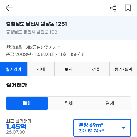
0m²
12.87억
충청남도 당진시 원당동 1251
'14. 08
2.34억
충청남도 당진시 밤절로 103
도로명
1.41억
'06. 06
'08. 02
충청남도 당진시 원당동 1251
필터
1.8억
매물 탐색
원당마을 · 제3종일반주거지역
5
'21. 11
충청남도 당진시 밤절로 103
'26
준공 2003년 · 1,082세대 / 11호 · 15F/B1
원당마을 · 제3종일반주거지역
2.77억
4,126만
준공 2003년 · 1,082세대 / 11호 · 15F/B1
132m²
'07. 03
실거래가
경매
토지
건물
등기/설계
10.
실거래가
'19. 
매매
전세
월세
매물가 보기
최근 실거래가
아파트
분양
69m²
1.45억
매매 1억 4500만원
실거래
전용
51.74m²
공급
69m²
/
전용
52m²
26.07.30
계약일 '26. 07