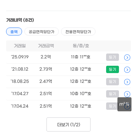
1.85억
'14. 10
73m²
거래내역
(8건)
월 30만
45m²
총액
공급면적당단가
전용면적당단가
1.6억
거래일
거래금액
동/층/호
67m²
월 2만
1.1억
0m²
'25.09.19
2.2억
11층 11**호
등기
'17. 07
1.3억
'21.08.12
2.73억
12층 12**호
등기
1.71억
'19. 09
97m²
'18.08.25
2.47억
12층 12**호
등기
6.4억
1.3억
'20. 02
72m²
'17.04.27
2.51억
10층 10**호
등기
5.5억
12.78억
'22. 10
'20. 12
m²
'17.04.24
2.51억
12층 12**호
등기
2.5억
'26. 01
30m
더보기 (
1/2
)