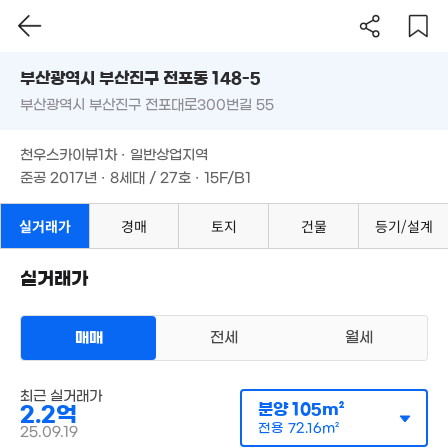
부산시 부산진구 전포동 148-5
부산광역시 부산진구 전포대로300번길 55
도로명
830만
'14. 10
부산광역시 부산진구 전포동 148-5
필터
매물 탐색
천우스카이뷰1차 · 일반상업지역
부산광역시 부산진구 전포대로300번길 55
준공 2017년 · 8세대 / 27호 · 15F/B1
7.2억
'22. 08
천우스카이뷰1차 · 일반상업지역
준공 2017년 · 8세대 / 27호 · 15F/B1
14.3억
'21. 04
실거래가
경매
토지
건물
등기/설계
3.5억
67m²
실거래가
매매
전세
월세
1.55억
77m²
다세대
매매 1억 9000만원
최근 실거래가
8,750만
실거래
분양
105m²
2.2억
공급
75m²
/
전용
52m²
43m²
계약일 '19. 09
전용
72.16m²
25.09.19
4.7억