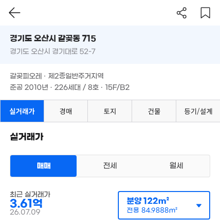
경기도 오산시 갈곶동 715
경기도 오산시 경기대로 52-7
도로명
1.7억
77m²
경기도 오산시 갈곶동 715
필터
매물 탐색
갈곶피오레 · 제2종일반주거지역
3.6억
경기도 오산시 경기대로 52-7
준공 2010년 · 226세대 / 8호 · 15F/B2
118m²
갈곶피오레 · 제2종일반주거지역
1.92억
'15. 03
준공 2010년 · 226세대 / 8호 · 15F/B2
11.15억
'08. 09
실거래가
경매
토지
건물
등기/설계
4,550만
23m²
월 44만
1
28m²
'22.
실거래가
1.25억
59m²
30.
매매
전세
월세
2.77억
'21. 
'18. 01
최근 실거래가
아파트
20억
분양
122m²
3.61억
매매 3억 6100만원
실거래
'22. 04
공급
122m²
/
전용
85m²
전용
84.9888m²
26.07.09
계약일 '26. 07