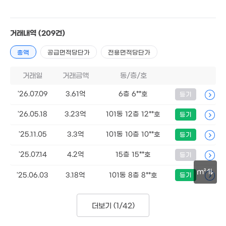
75억
'26. 02
7.58억
거래내역
(209건)
'22. 03
59.34억
총액
공급면적당단가
전용면적당단가
'15. 11
거래일
거래금액
동/층/호
3.88억
15.54억
80m²
'26.07.09
3.61억
6층 6**호
등기
'15. 11
6.3억
'26.05.18
3.23억
101동 12층 12**호
등기
'13. 05
27.67억
'22. 03
'25.11.05
3.3억
101동 10층 10**호
등기
5.75억
'15. 11
'25.07.14
4.2억
15층 15**호
등기
7.28억
m²
'15. 11
'25.06.03
3.18억
101동 8층 8**호
등기
월 49만
월 13만
678만
51m²
51m²
'19. 04
50m
월 34만
9.73억
더보기 (
1/42
)
52m²
'22. 04