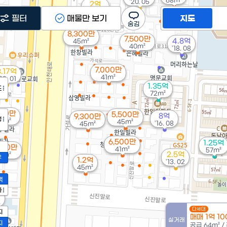
68m²
'20. 05
2억
'21. 03
필터
매물만 보기
지도
8,300만
7,500만
4.8억
45m²
40m²
'18. 08
7,000만
3.17억
41m²
22. 01
1.35억
도
72m²
100만
5,500만
8억
9,300만
정
5m²
45m²
'16. 08
45m²
6,500만
1.25억
000만
41m²
57m²
2.5억
41m²
2
1.2억
'13. 02
45m²
액
가
억
3
다세대
지
매매 1억 1
실거래
지
공급
64m²
/