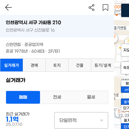
7,000만
42m²
인천광역시 서구 가좌동 210
인천광역시 서구 신진말로 16
6,800만
36m²
신한연립 · 준공업지역
'
지
준공 1978년 · 60세대 · 2F/B1
실거래가
경매
토지
건물
등기/설계
4,
측
2
실거래가
7,
평
m
매매
전세
월세
총
단
5.18
최근 실거래가
'22. 0
1.1억
단일면적
필
25.07.10
단