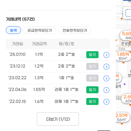
8,
4
거래내역
(57건)
총액
공급면적당단가
전용면적당단가
5,6
44
거래일
거래금액
동/층/호
1.85억
'25.07.10
1.1억
2층 2**호
등기
81m²
'23.12.12
1.2억
2층 2**호
등기
1.1억
'23.02.22
1.3억
1층 1**호
등기
54m²
'22.04.06
1.55억
라동 1층 1**호
등기
2.
60
'22.02.15
1.6억
마동 1층 1**호
등기
2.51억
더보기 (
1/12
)
56m²