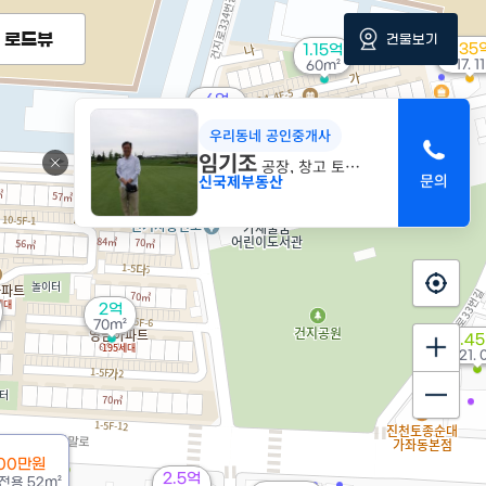
로드뷰
건물보기
5.35
1.15억
'17. 11
60m²
6억
'16. 06
우리동네 공인중개사
임기조
공장, 창고 토지전문
신국제부동산
2억
70m²
1.4
'21. 
000만원
2.5억
전용
52m²