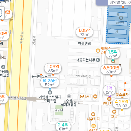
계약일 '25. 0
500만
3m²
1.05억
00만
72m²
m²
1.5억
77m²
1.09억
6,500만
65m²
63m²
월 26만
52m²
1억
0m²
65억
m²
4.25억
'13. 03
2.4억
81m²