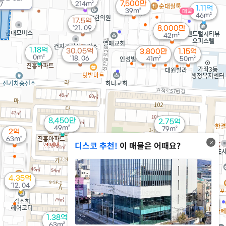
7,500만
214m²
7
1.11억
39m²
매물
46m²
17.5억
'21. 09
8,000만
42m²
1.18억
30.05억
3,800만
1.15억
0m²
'18. 06
41m²
50m²
8,450만
2.75억
49m²
79m²
2억
63m²
디스코 추천!
이 매물은 어때요?
4.35억
'12. 04
8,200만
42m²
1.38억
63m²