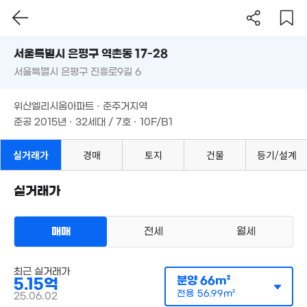
27m²
43m²
5.3
서울시 은평구 역촌동 17-28
91m
서울특별시 은평구 진흥로9길 6
1.27억
도로명
30억
13
33m²
'17. 01
매물
서울특별시 은평구 역촌동 17-28
필터
매물 탐색
'21.
2.8억
위산엘리시움아파트 · 준주거지역
79m²
서울특별시 은평구 진흥로9길 6
3.14억
준공 2015년 · 32세대 / 7호 · 10F/B1
56m²
2.2억
70억
47m²
위산엘리시움아파트 · 준주거지역
3.65억
8억
54억
'26. 03
82m²
'20. 01
'06. 05
준공 2015년 · 32세대 / 7호 · 10F/B1
월 85만
8.5억
3.84억
49m²
실거래가
경매
토지
건물
등기/설계
'08. 07
54m²
1억
26.5억
2.35억
39m²
실거래가
'23. 07
50m²
2.2억
2.5억
54m²
2.3억
35m²
41m²
매매
전세
월세
2.75억
1.55억
17.8억
63m²
44m²
'08. 03
아파트
월 8만
최근 실거래가
매매 5억 1500만원
실거래
59m²
분양
66m²
5.15억
공급
66m²
/
전용
57m²
3.49억
계약일 '25. 06
전용
56.99m²
25.06.02
43m²