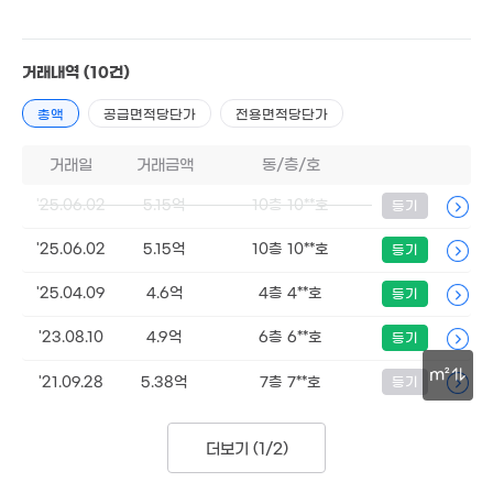
3.05억
57m²
3.8억
2.9억
2.7억
88m²
60m²
70m²
거래내역
(10건)
3.45억
3.38억
95m²
69m²
총액
공급면적당단가
전용면적당단가
3.3억
거래일
거래금액
동/층/호
90억
79m²
'26. 06
2.62억
'25.06.02
5.15억
10층 10**호
등기
64m²
85억
1.19억
'26. 03
'25.06.02
5.15억
10층 10**호
등기
37m²
'25.04.09
4.6억
4층 4**호
등기
1.4억
2.9억
22억
51m²
70m²
'15. 05
'23.08.10
4.9억
6층 6**호
등기
2.25억
8.4억
56m²
m²
'10. 10
'21.09.28
5.38억
7층 7**호
등기
30m
16.5억
60억
'15. 05
'25. 09
1.49억
더보기 (
1/2
)
33m²