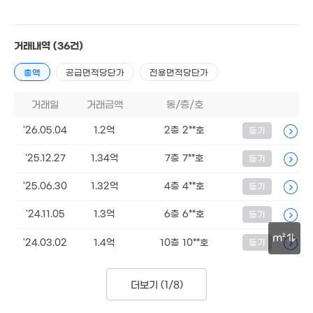
8
'26
1.17억
51m²
거래내역
(36건)
78억
141억
12.6억
총액
공급면적당단가
전용면적당단가
'20. 07
'20. 12
91m²
거래일
거래금액
동/층/호
157억
'20. 10
'26.05.04
1.2억
2층 2**호
등기
63.27억
'12. 04
1.03억
65억
46m²
'25.12.27
1.34억
7층 7**호
등기
'26. 08
140억
매물
'12. 05
'25.06.30
1.32억
4층 4**호
등기
'24.11.05
1.3억
6층 6**호
등기
5.93억
204m²
m²
'24.03.02
1.4억
10층 10**호
등기
30m
더보기 (
1/8
)