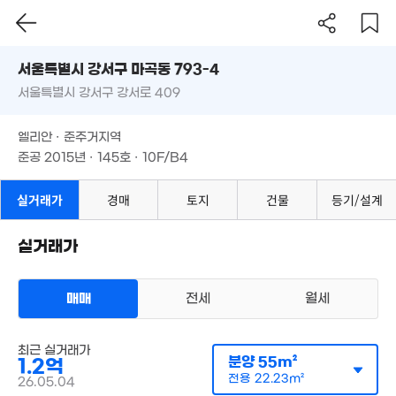
1.3억
47m²
서울시 강서구 마곡동 793-4
서울특별시 강서구 강서로 409
도로명
서울특별시 강서구 마곡동 793-4
필터
매물 탐색
엘리안 · 준주거지역
서울특별시 강서구 강서로 409
준공 2015년 · 145호 · 10F/B4
1.1억
44m²
4.
엘리안 · 준주거지역
14
준공 2015년 · 145호 · 10F/B4
실거래가
경매
토지
건물
등기/설계
1.2억
47m²
실거래가
1,200억
197억
매물
'26. 06
'24. 04
1.3억
52m²
매매
전세
월세
3.09억
95m²
오피스텔
최근 실거래가
매매 1억 2000만원
실거래
분양
55m²
1.2억
공급
55m²
/
전용
22m²
계약일 '26. 05
전용
22.23m²
26.05.04