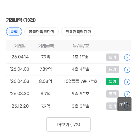
34m²
20
180.19억
'25. 
거래내역
(13건)
'21. 05
2.8억
7. 09
24.48억
총액
공급면적당단가
전용면적당단가
'24. 08
16억
'23. 04
43억
거래일
거래금액
동/층/호
5.05억
'26. 06
56m²
4.35억
'26.04.14
7.9억
1층 1**호
등기
'12. 05
'26.04.03
7.89억
4층 4**호
등기
4.4억
'18. 09
'26.04.03
8.03억
102동동 7층 7**호
등기
3,3
'11
'26.03.30
8.7억
9층 9**호
등기
월 
m²
'25.12.20
7.9억
3층 3**호
등기
66
22억
30m
6. 12
더보기 (
1/3
)